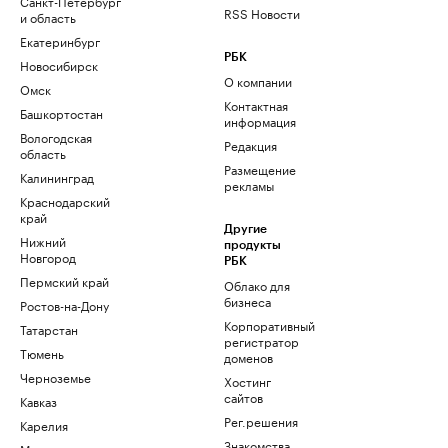
Санкт-Петербург
RSS Новости
и область
Екатеринбург
РБК
Новосибирск
О компании
Омск
Контактная
Башкортостан
информация
Вологодская
Редакция
область
Размещение
Калининград
рекламы
Краснодарский
край
Другие
Нижний
продукты
Новгород
РБК
Пермский край
Облако для
бизнеса
Ростов-на-Дону
Корпоративный
Татарстан
регистратор
Тюмень
доменов
Черноземье
Хостинг
сайтов
Кавказ
Рег.решения
Карелия
Знакомства