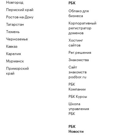
Новгород
РБК
Пермский край
Облако для
бизнеса
Ростов-на-Дону
Корпоративный
Татарстан
регистратор
Тюмень
доменов
Черноземье
Хостинг
сайтов
Кавказ
Рег.решения
Карелия
Знакомства
Мурманск
Сайт
Приморский
знакомств
край
podbor.ru
РБК
Компании
РБК Курсы
Школа
управления
РБК
РБК
Новости