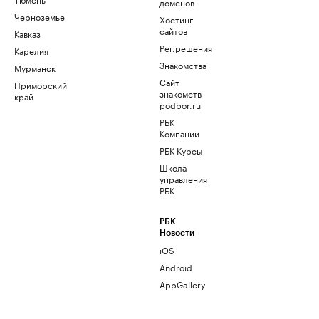
доменов
Черноземье
Хостинг
сайтов
Кавказ
Рег.решения
Карелия
Знакомства
Мурманск
Сайт
Приморский
знакомств
край
podbor.ru
РБК
Компании
РБК Курсы
Школа
управления
РБК
РБК
Новости
iOS
Android
AppGallery