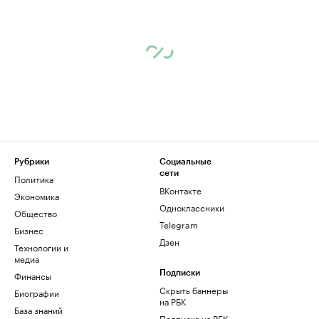
Рубрики
Социальные
сети
Политика
ВКонтакте
Экономика
Одноклассники
Общество
Telegram
Бизнес
Дзен
Технологии и
медиа
Финансы
Подписки
Скрыть баннеры
Биографии
на РБК
База знаний
Подписка на РБК