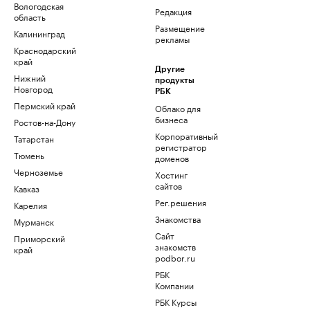
Вологодская
Редакция
область
Размещение
Калининград
рекламы
Краснодарский
край
Другие
Нижний
продукты
Новгород
РБК
Пермский край
Облако для
бизнеса
Ростов-на-Дону
Корпоративный
Татарстан
регистратор
Тюмень
доменов
Черноземье
Хостинг
сайтов
Кавказ
Рег.решения
Карелия
Знакомства
Мурманск
Сайт
Приморский
знакомств
край
podbor.ru
РБК
Компании
РБК Курсы