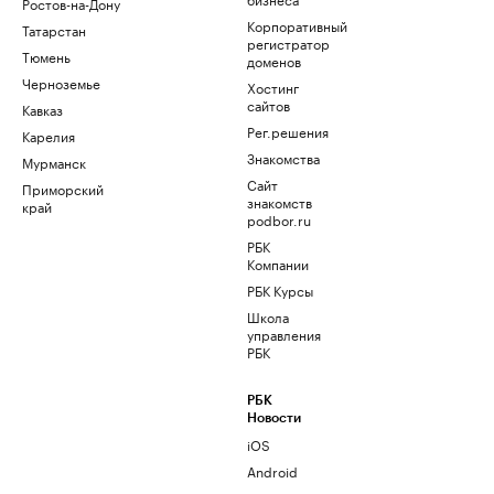
Ростов-на-Дону
Корпоративный
Татарстан
регистратор
Тюмень
доменов
Черноземье
Хостинг
сайтов
Кавказ
Рег.решения
Карелия
Знакомства
Мурманск
Сайт
Приморский
знакомств
край
podbor.ru
РБК
Компании
РБК Курсы
Школа
управления
РБК
РБК
Новости
iOS
Android