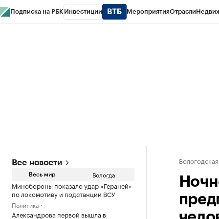
Подписка на РБК
Инвестиции
Мероприятия
Отрасли
Недви
РБК Курсы
РБК Life
Тренды
Визионеры
Национальные проекты
Горо
Газета
Спецпроекты СПб
Конференции СПб
Спецпроекты
Проверк
Вологодская
Все новости
Вологда
Весь мир
Ночн
Минобороны показало удар «Гераней»
по локомотиву и подстанции ВСУ
пред
Политика
Александрова первой вышла в
чело