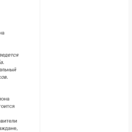
на
ведется
а.
ральный
ов.
йона
тоится
авители
аждане,