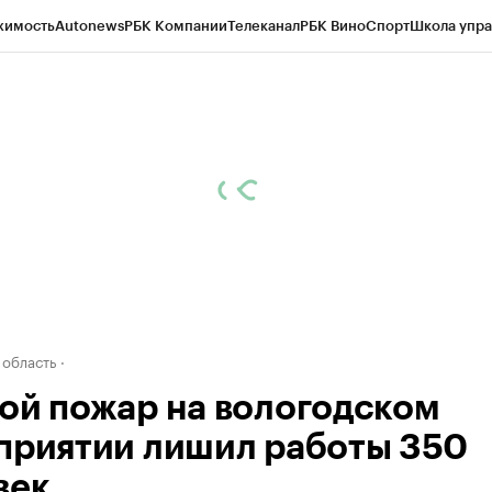
жимость
Autonews
РБК Компании
Телеканал
РБК Вино
Спорт
Школа упра
д
Стиль
Крипто
РБК Бизнес-среда
Дискуссионный клуб
Исследования
К
а контрагентов
Политика
Экономика
Бизнес
Технологии и медиа
Фина
 область
ой пожар на вологодском
приятии лишил работы 350
век