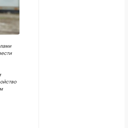
елами
вести
и
ройство
ем