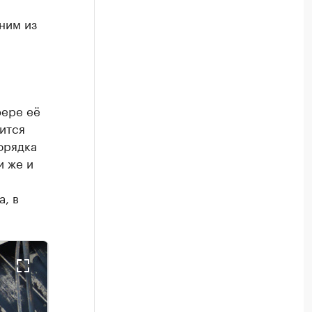
ним из
фере её
ится
орядка
и же и
, в