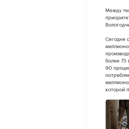
Между те
приорите
Вологодч
Сегодня 
миллионов
производс
более 75 
90 проце
потребля
миллионов
которой 