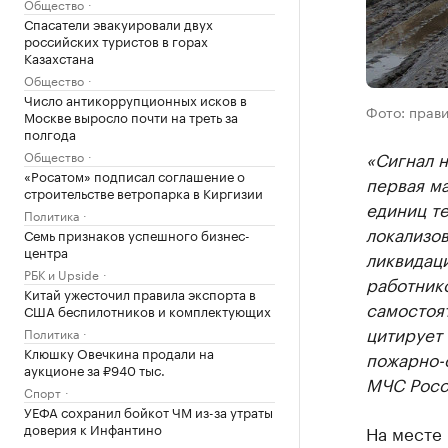
Общество
Спасатели эвакуировали двух
российских туристов в горах
Казахстана
Общество
Число антикоррупционных исков в
Фото: прав
Москве выросло почти на треть за
полгода
«Сигнал н
Общество
«Росатом» подписал соглашение о
первая ма
строительстве ветропарка в Киргизии
единиц те
Политика
локализов
Семь признаков успешного бизнес-
центра
ликвидаци
РБК и Upside
работник
Китай ужесточил правила экспорта в
самостоят
США беспилотников и комплектующих
цитирует 
Политика
Клюшку Овечкина продали на
пожарно-с
аукционе за ₽940 тыс.
МЧС Росс
Спорт
УЕФА сохранил бойкот ЧМ из-за утраты
доверия к Инфантино
На месте