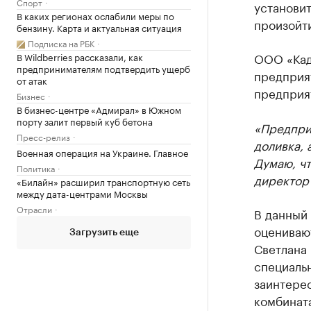
Спорт
установит
В каких регионах ослабили меры по
произойт
бензину. Карта и актуальная ситуация
Подписка на РБК
ООО «Кад
В Wildberries рассказали, как
предпринимателям подтвердить ущерб
предприят
от атак
предприят
Бизнес
В бизнес-центре «Адмирал» в Южном
порту залит первый куб бетона
«Предпри
Пресс-релиз
доливка, 
Военная операция на Украине. Главное
Думаю, чт
Политика
директор
«Билайн» расширил транспортную сеть
между дата-центрами Москвы
Отрасли
В данный
оцениваю
Загрузить еще
Светлана 
специальн
заинтере
комбината