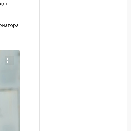
дет
рнатора