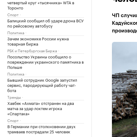
четвертый круг «тысячника» WTA в
Торонто
Спорт
ЧП случил
Балицкий сообщил об ударе дрона ВСУ
Кадуйско
по рейсовому автобусу
производ
Политика
Зачем экономике России нужна
товарная биржа
РБК и Петербургская Биржа
Посольство Украины сообщило о
повреждении украинского памятника в
Польше
Политика
Бывший сотрудник Google запустил
сервис, пародирующий работу чат-
бота
Тренды
Хавбек «Ахмата» отстранен на два
матча за удар локтем игрока
«Спартака»
Спорт
В Германии при столкновении двух
трамваев пострадали 25 человек