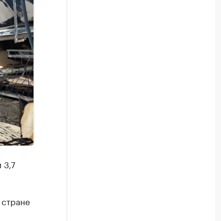
 3,7
в
 стране