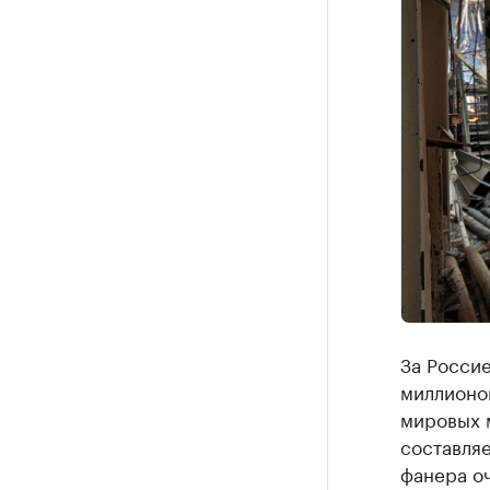
За Россие
миллионов
мировых 
составляе
фанера оч