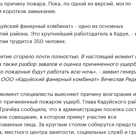
ь причину пожара. Пока, по одной из версий, могло
и короткое замыкание.
уйский фанерный комбинат» - одно из основных
ий района. Это крупнейший работодатель в Кадуе, - 
ии трудится 350 человек.
ятие сгорело почти полностью. В настоящий момент 
а также разбор завалов и оценка причиненного ущерб
о пожарные будут работать всю ночь», - заявил гене
 ООО «Кадуйский фанерный комбинат» Вячеслав Редк
 момент специалисты выясняют причину возгорания и
т причиненный пожаром ущерб. Глава Кадуйского ра
Грачёва сообщила, что в администрации поселка сос
ое совещание, в котором примут участие все
сованные лица. За круглым столом соберутся предст
, местного центра занятости, социальных служб и гр