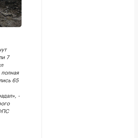
нут
ли 7
ыл
 полная
лись 65
адал», -
рого
 ФПС