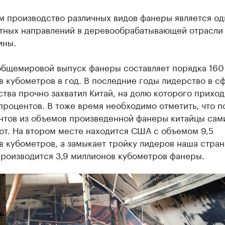
м производство различных видов фанеры является од
тных направлений в деревообрабатывающей отрасли
ины.
общемировой выпуск фанеры составляет порядка 160
 кубометров в год. В последние годы лидерство в с
тва прочно захватил Китай, на долю которого приход
процентов. В тоже время необходимо отметить, что п
нтов из объемов произведенной фанеры китайцы сам
ют. На втором месте находится США с объемом 9,5
 кубометров, а замыкает тройку лидеров наша страна
производится 3,9 миллионов кубометров фанеры.