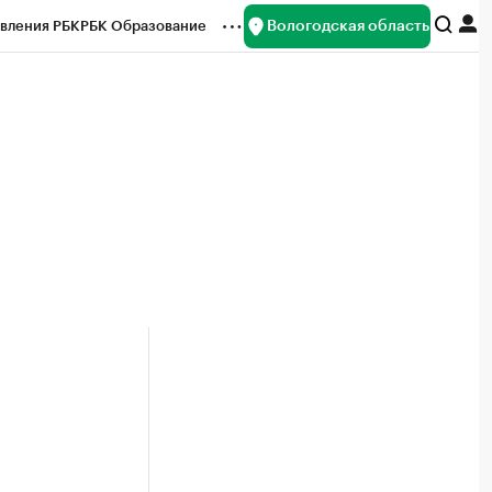
Вологодская область
вления РБК
РБК Образование
редитные рейтинги
Франшизы
нсы
Рынок наличной валюты