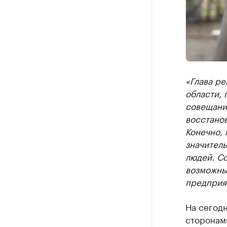
«Глава ре
области, 
совещани
восстано
Конечно,
значител
людей. С
возможные
предприят
На сегодн
сторонам