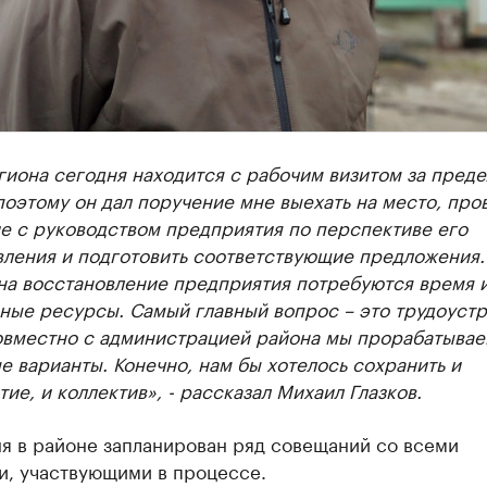
гиона сегодня находится с рабочим визитом за пред
поэтому он дал поручение мне выехать на место, про
е с руководством предприятия по перспективе его
вления и подготовить соответствующие предложения.
 на восстановление предприятия потребуются время 
ьные ресурсы. Самый главный вопрос – это трудоуст
овместно с администрацией района мы прорабатыва
 варианты. Конечно, нам бы хотелось сохранить и
ие, и коллектив», - рассказал Михаил Глазков.
я в районе запланирован ряд совещаний со всеми
и, участвующими в процессе.