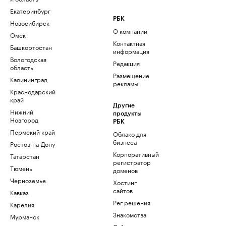
Екатеринбург
РБК
Новосибирск
О компании
Омск
Контактная
Башкортостан
информация
Вологодская
Редакция
область
Размещение
Калининград
рекламы
Краснодарский
край
Другие
Нижний
продукты
Новгород
РБК
Пермский край
Облако для
бизнеса
Ростов-на-Дону
Корпоративный
Татарстан
регистратор
Тюмень
доменов
Черноземье
Хостинг
сайтов
Кавказ
Рег.решения
Карелия
Знакомства
Мурманск