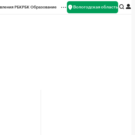
Вологодская область
вления РБК
РБК Образование
редитные рейтинги
Франшизы
нсы
Рынок наличной валюты