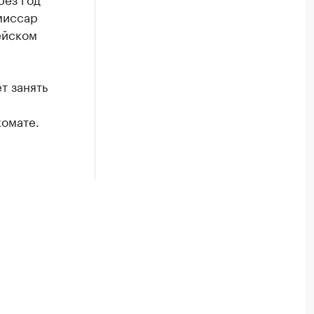
миссар
ейском
т занять
комате.