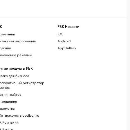
К
РБК Новости
компании
iOS
нтактная информация
Android
дакция
AppGallery
змещение рекламы
угие продукты РБК
лако для бизнеса
рпоративный регистратор
менов
стинг сайтов
г.решения
акомства
йт знакомств podbor.ru
К Компании
К Курсы