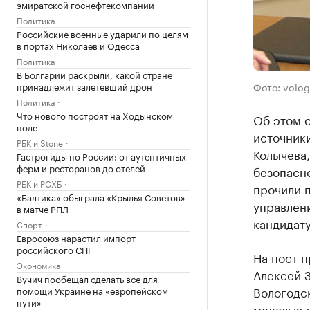
эмиратской госнефтекомпании
Политика
Российские военные ударили по целям
в портах Николаев и Одесса
Политика
В Болгарии раскрыли, какой стране
принадлежит залетевший дрон
Фото: volog
Политика
Что нового построят на Ходынском
Об этом 
поле
источники
РБК и Stone
Колычева,
Гастрогиды по России: от аутентичных
ферм и ресторанов до отелей
безопасно
РБК и РСХБ
прочили п
«Балтика» обыграла «Крылья Советов»
управлени
в матче РПЛ
кандидату
Спорт
Евросоюз нарастил импорт
российского СПГ
На пост п
Экономика
Алексей З
Вучич пообещал сделать все для
Вологодск
помощи Украине на «европейском
пути»
медалью о