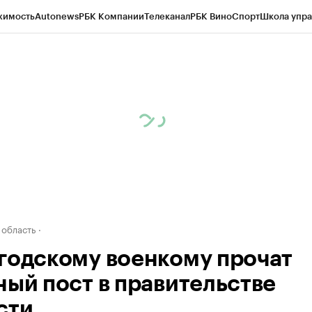
жимость
Autonews
РБК Компании
Телеканал
РБК Вино
Спорт
Школа упра
д
Стиль
Крипто
РБК Бизнес-среда
Дискуссионный клуб
Исследования
К
а контрагентов
Политика
Экономика
Бизнес
Технологии и медиа
Фина
 область
годскому военкому прочат
ный пост в правительстве
сти