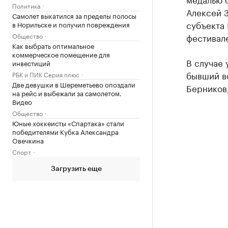
Политика
Алексей 
Самолет выкатился за пределы полосы
субъекта
в Норильске и получил повреждения
Общество
фестивале
Как выбрать оптимальное
коммерческое помещение для
В случае 
инвестиций
бывший в
РБК и ПИК Серия плюс
Две девушки в Шереметьево опоздали
Берников,
на рейс и выбежали за самолетом.
Видео
Общество
Юные хоккеисты «Спартака» стали
победителями Кубка Александра
Овечкина
Спорт
Загрузить еще