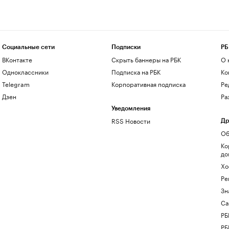
Социальные сети
Подписки
РБ
ВКонтакте
Скрыть баннеры на РБК
О 
Одноклассники
Подписка на РБК
Ко
Telegram
Корпоративная подписка
Ре
Дзен
Ра
Уведомления
RSS Новости
Др
Об
Ко
до
Хо
Ре
Зн
Са
РБ
РБ