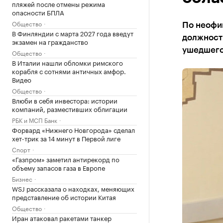
пляжей после отмены режима
опасности БПЛА
Общество
По неофи
В Финляндии с марта 2027 года введут
должность
экзамен на гражданство
ушедшего
Общество
В Италии нашли обломки римского
корабля с сотнями античных амфор.
Видео
Общество
Влюби в себя инвестора: истории
компаний, разместивших облигации
РБК и МСП Банк
Форвард «Нижнего Новгорода» сделал
хет-трик за 14 минут в Первой лиге
Спорт
«Газпром» заметил антирекорд по
объему запасов газа в Европе
Бизнес
WSJ рассказала о находках, меняющих
представление об истории Китая
Общество
Иран атаковал ракетами танкер