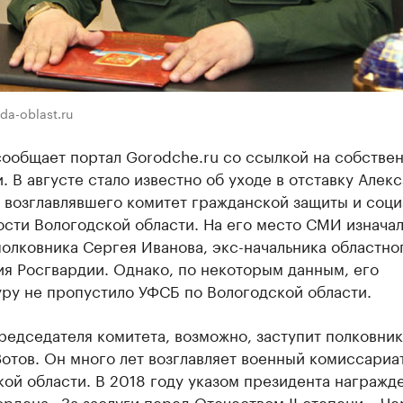
da-oblast.ru
сообщает портал Gorodche.ru со ссылкой на собстве
. В августе стало известно об уходе в отставку Алек
 возглавлявшего комитет гражданской защиты и соци
сти Вологодской области. На его место СМИ изнача
олковника Сергея Иванова, экс-начальника областно
я Росгвардии. Однако, по некоторым данным, его
ру не пропустило УФСБ по Вологодской области.
редседателя комитета, возможно, заступит полковник
отов. Он много лет возглавляет военный комиссариа
ой области. В 2018 году указом президента награжд
рдена «За заслуги перед Отечеством II степени». Че