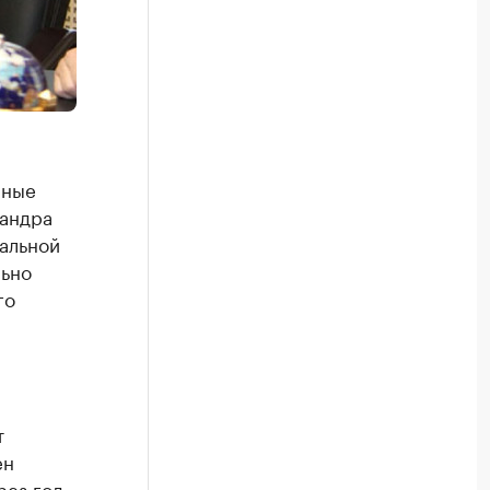
нные
сандра
альной
льно
го
т
ен
рез год