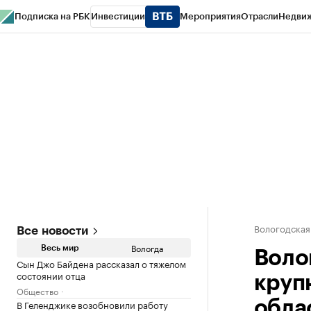
Подписка на РБК
Инвестиции
Мероприятия
Отрасли
Недви
РБК Курсы
РБК Life
Тренды
Визионеры
Национальные проекты
Горо
Газета
Спецпроекты СПб
Конференции СПб
Спецпроекты
Проверк
Вологодская
Все новости
Вологда
Весь мир
Воло
Сын Джо Байдена рассказал о тяжелом
состоянии отца
круп
Общество
В Геленджике возобновили работу
обла