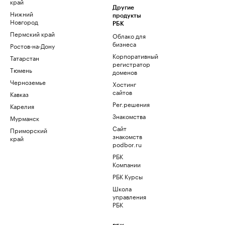
край
Другие
Нижний
продукты
Новгород
РБК
Пермский край
Облако для
бизнеса
Ростов-на-Дону
Корпоративный
Татарстан
регистратор
Тюмень
доменов
Черноземье
Хостинг
сайтов
Кавказ
Рег.решения
Карелия
Знакомства
Мурманск
Сайт
Приморский
знакомств
край
podbor.ru
РБК
Компании
РБК Курсы
Школа
управления
РБК