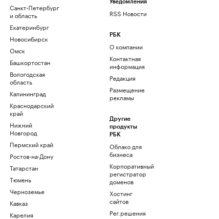
Уведомления
Санкт-Петербург
RSS Новости
и область
Екатеринбург
РБК
Новосибирск
О компании
Омск
Контактная
Башкортостан
информация
Вологодская
Редакция
область
Размещение
Калининград
рекламы
Краснодарский
край
Другие
Нижний
продукты
Новгород
РБК
Пермский край
Облако для
бизнеса
Ростов-на-Дону
Корпоративный
Татарстан
регистратор
Тюмень
доменов
Черноземье
Хостинг
сайтов
Кавказ
Рег.решения
Карелия