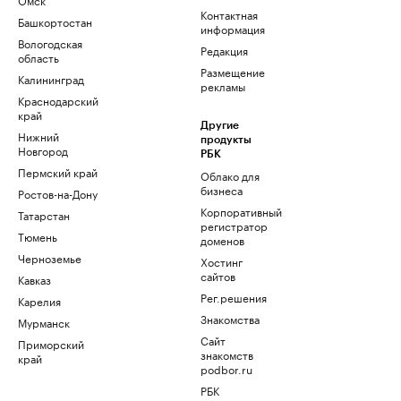
Контактная
Башкортостан
информация
Вологодская
Редакция
область
Размещение
Калининград
рекламы
Краснодарский
край
Другие
Нижний
продукты
Новгород
РБК
Пермский край
Облако для
бизнеса
Ростов-на-Дону
Корпоративный
Татарстан
регистратор
Тюмень
доменов
Черноземье
Хостинг
сайтов
Кавказ
Рег.решения
Карелия
Знакомства
Мурманск
Сайт
Приморский
знакомств
край
podbor.ru
РБК