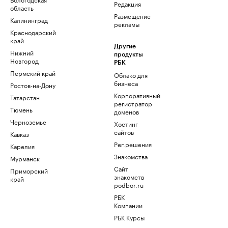
Редакция
область
Размещение
Калининград
рекламы
Краснодарский
край
Другие
Нижний
продукты
Новгород
РБК
Пермский край
Облако для
бизнеса
Ростов-на-Дону
Корпоративный
Татарстан
регистратор
Тюмень
доменов
Черноземье
Хостинг
сайтов
Кавказ
Рег.решения
Карелия
Знакомства
Мурманск
Сайт
Приморский
знакомств
край
podbor.ru
РБК
Компании
РБК Курсы