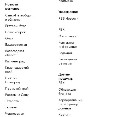
подписка
Новости
регионов
Уведомления
Санкт-Петербург
RSS Новости
и область
Екатеринбург
РБК
Новосибирск
О компании
Омск
Контактная
Башкортостан
информация
Вологодская
Редакция
область
Размещение
Калининград
рекламы
Краснодарский
край
Другие
Нижний
продукты
Новгород
РБК
Пермский край
Облако для
бизнеса
Ростов-на-Дону
Корпоративный
Татарстан
регистратор
Тюмень
доменов
Черноземье
Хостинг