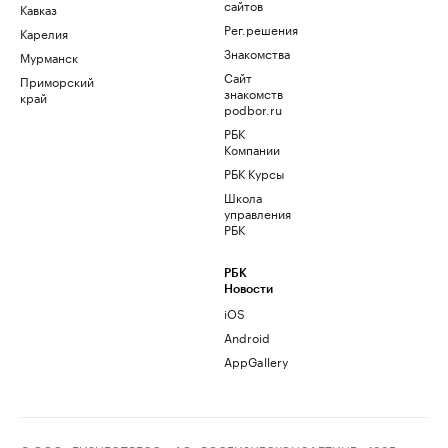
сайтов
Кавказ
Рег.решения
Карелия
Знакомства
Мурманск
Сайт
Приморский
знакомств
край
podbor.ru
РБК
Компании
РБК Курсы
Школа
управления
РБК
РБК
Новости
iOS
Android
AppGallery