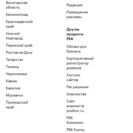
Вологодская
Редакция
область
Размещение
Калининград
рекламы
Краснодарский
край
Другие
Нижний
продукты
Новгород
РБК
Пермский край
Облако для
бизнеса
Ростов-на-Дону
Корпоративный
Татарстан
регистратор
Тюмень
доменов
Черноземье
Хостинг
сайтов
Кавказ
Рег.решения
Карелия
Знакомства
Мурманск
Сайт
Приморский
знакомств
край
podbor.ru
РБК
Компании
РБК Курсы