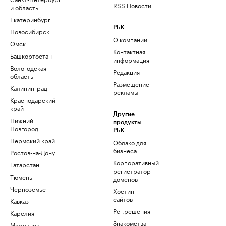
RSS Новости
и область
Екатеринбург
РБК
Новосибирск
О компании
Омск
Контактная
Башкортостан
информация
Вологодская
Редакция
область
Размещение
Калининград
рекламы
Краснодарский
край
Другие
Нижний
продукты
Новгород
РБК
Пермский край
Облако для
бизнеса
Ростов-на-Дону
Корпоративный
Татарстан
регистратор
Тюмень
доменов
Черноземье
Хостинг
сайтов
Кавказ
Рег.решения
Карелия
Знакомства
Мурманск