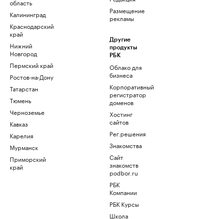
область
Размещение
Калининград
рекламы
Краснодарский
край
Другие
Нижний
продукты
Новгород
РБК
Пермский край
Облако для
бизнеса
Ростов-на-Дону
Корпоративный
Татарстан
регистратор
Тюмень
доменов
Черноземье
Хостинг
сайтов
Кавказ
Рег.решения
Карелия
Знакомства
Мурманск
Сайт
Приморский
знакомств
край
podbor.ru
РБК
Компании
РБК Курсы
Школа