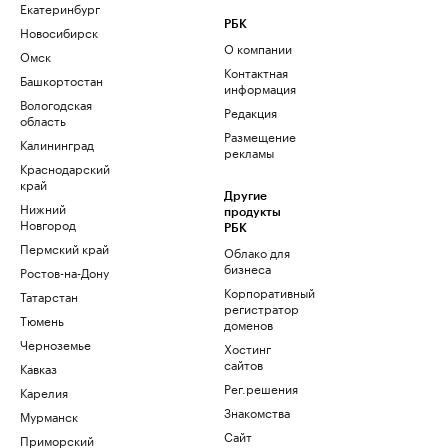
Екатеринбург
РБК
Новосибирск
О компании
Омск
Контактная
Башкортостан
информация
Вологодская
Редакция
область
Размещение
Калининград
рекламы
Краснодарский
край
Другие
Нижний
продукты
Новгород
РБК
Пермский край
Облако для
бизнеса
Ростов-на-Дону
Корпоративный
Татарстан
регистратор
Тюмень
доменов
Черноземье
Хостинг
сайтов
Кавказ
Рег.решения
Карелия
Знакомства
Мурманск
Сайт
Приморский