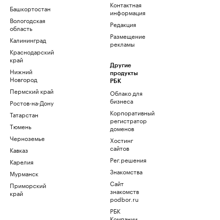
Контактная
Башкортостан
информация
Вологодская
Редакция
область
Размещение
Калининград
рекламы
Краснодарский
край
Другие
Нижний
продукты
Новгород
РБК
Пермский край
Облако для
бизнеса
Ростов-на-Дону
Корпоративный
Татарстан
регистратор
Тюмень
доменов
Черноземье
Хостинг
сайтов
Кавказ
Рег.решения
Карелия
Знакомства
Мурманск
Сайт
Приморский
знакомств
край
podbor.ru
РБК
Компании