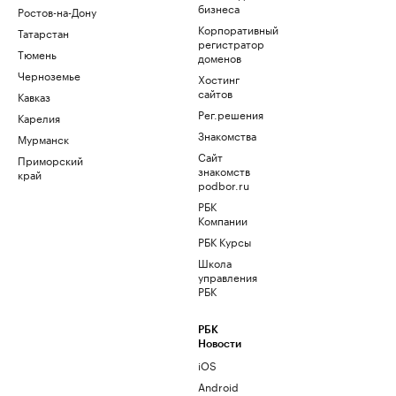
бизнеса
Ростов-на-Дону
Корпоративный
Татарстан
регистратор
Тюмень
доменов
Черноземье
Хостинг
сайтов
Кавказ
Рег.решения
Карелия
Знакомства
Мурманск
Сайт
Приморский
знакомств
край
podbor.ru
РБК
Компании
РБК Курсы
Школа
управления
РБК
РБК
Новости
iOS
Android