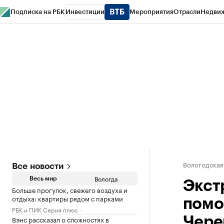
Подписка на РБК
Инвестиции
Мероприятия
Отрасли
Недви
РБК Курсы
РБК Life
Тренды
Визионеры
Национальные проекты
Горо
Газета
Спецпроекты СПб
Конференции СПб
Спецпроекты
Проверк
Вологодская
Все новости
Вологда
Весь мир
Экст
Больше прогулок, свежего воздуха и
отдыха: квартиры рядом с парками
помо
РБК и ПИК Серия плюс
Вэнс рассказал о сложностях в
Чере