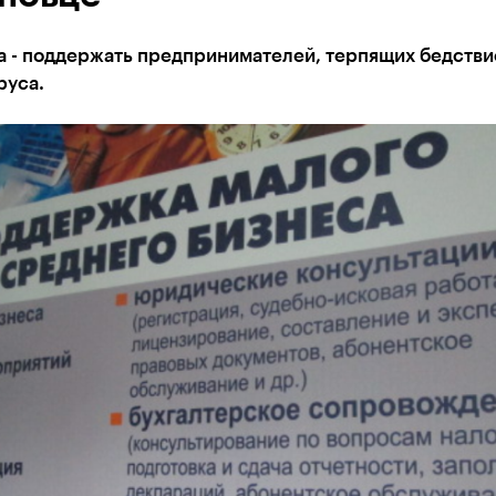
а - поддержать предпринимателей, терпящих бедстви
руса.