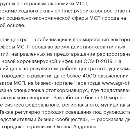
группы по отраслям экономики МСП,
режиме «одного окна» on-line: рубрика вопрос-ответ 
нг социально-экономической сферы МСП города на
ой основе.
цель центра — стабилизация и формирование векторо
 сферы МСП города во время действия карантинных
тий, направленных на предотвращение распростран
 новой коронавирусной инфекции COVID-2019. На
ний день по результатам работы центра сотрудникам
 городского развития дано более 4000 разъяснений 
ктов МСП, на бизнес-портале Череповца www.agr-cit
вана спецколонка стопкоронавирус, где представле
 актуальные вопросы. Разработано более 50 мер по
е бизнеса федерального, регионального, муниципаль
 Также регулярно проходят совещания под руководст
редставителями бизнес-сообщества», — рассказала д
 городского развития Оксана Андреева.