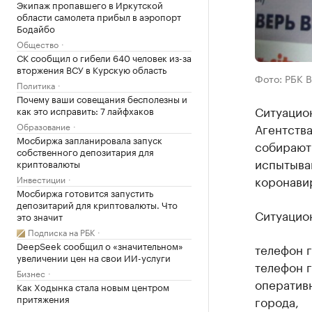
Экипаж пропавшего в Иркутской
области самолета прибыл в аэропорт
Бодайбо
Общество
СК сообщил о гибели 640 человек из-за
вторжения ВСУ в Курскую область
Фото: РБК 
Политика
Почему ваши совещания бесполезны и
Ситуацио
как это исправить: 7 лайфхаков
Образование
Агентства
Мосбиржа запланировала запуск
собирают
собственного депозитария для
испытыва
криптовалюты
коронави
Инвестиции
Мосбиржа готовится запустить
депозитарий для криптовалюты. Что
Ситуацио
это значит
Подписка на РБК
DeepSeek сообщил о «значительном»
телефон 
увеличении цен на свои ИИ-услуги
телефон 
Бизнес
оператив
Как Ходынка стала новым центром
притяжения
города,