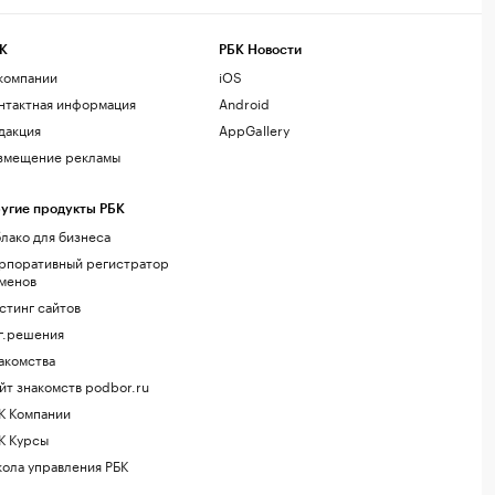
К
РБК Новости
компании
iOS
нтактная информация
Android
дакция
AppGallery
змещение рекламы
угие продукты РБК
лако для бизнеса
рпоративный регистратор
менов
стинг сайтов
г.решения
акомства
йт знакомств podbor.ru
К Компании
К Курсы
ола управления РБК