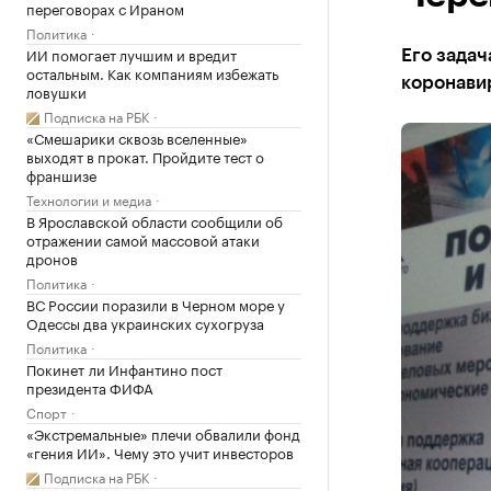
переговорах с Ираном
Политика
ИИ помогает лучшим и вредит
Его задач
остальным. Как компаниям избежать
коронави
ловушки
Подписка на РБК
«Смешарики сквозь вселенные»
выходят в прокат. Пройдите тест о
франшизе
Технологии и медиа
В Ярославской области сообщили об
отражении самой массовой атаки
дронов
Политика
ВС России поразили в Черном море у
Одессы два украинских сухогруза
Политика
Покинет ли Инфантино пост
президента ФИФА
Спорт
«Экстремальные» плечи обвалили фонд
«гения ИИ». Чему это учит инвесторов
Подписка на РБК