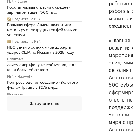
РБК и Stone
рабочие 
Росстат назвал отрасли с средней
работа в 
зарплатой выше ₽500 тыс.
монитори
Подписка на РБК
Большая афера. Зачем начальники
ежедневн
мотивируют сотрудников фейковыми
успехами
«Главная 
Подписка на РБК
развития
NBC узнал о сотнях мирных жертв
ударов США по Йемену в 2025 году
мероприя
Политика
эпидемии
Зачем смартфону телеобъектив, 200
сегодняш
Мп и большой сенсор
Агентства
РБК и Huawei
Конгресс оценил создание «Золотого
500 субъе
флота» Трампа в $275 млрд
сформиро
Финансы
ответы на
Загрузить еще
поддержк
уровней.
мэра с п
Агентства