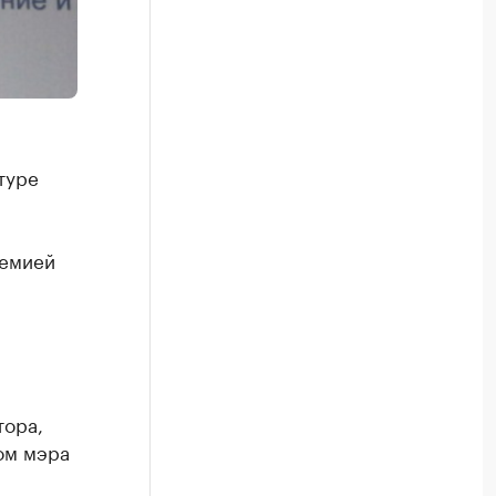
туре
демией
тора,
ом мэра