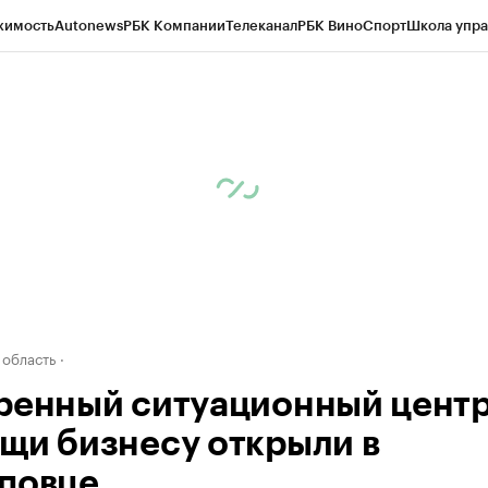
жимость
Autonews
РБК Компании
Телеканал
РБК Вино
Спорт
Школа упра
д
Стиль
Крипто
РБК Бизнес-среда
Дискуссионный клуб
Исследования
К
а контрагентов
Политика
Экономика
Бизнес
Технологии и медиа
Фина
 область
ренный ситуационный цент
щи бизнесу открыли в
повце