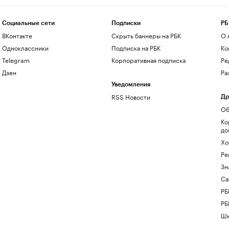
Социальные сети
Подписки
РБ
ВКонтакте
Скрыть баннеры на РБК
О 
Одноклассники
Подписка на РБК
Ко
Telegram
Корпоративная подписка
Ре
Дзен
Ра
Уведомления
RSS Новости
Др
Об
Ко
до
Хо
Ре
Зн
Са
РБ
РБ
Шк