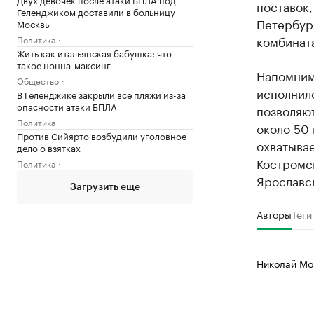
поставок,
Геленджиком доставили в больницу
Петербур
Москвы
комбината
Политика
Жить как итальянская бабушка: что
такое нонна-максинг
Напомним
Общество
исполнил
В Геленджике закрыли все пляжи из-за
опасности атаки БПЛА
позволяют
Политика
около 50
Против Сийярто возбудили уголовное
охватывае
дело о взятках
Костромс
Политика
Ярославс
Загрузить еще
Авторы
Теги
Николай Мо