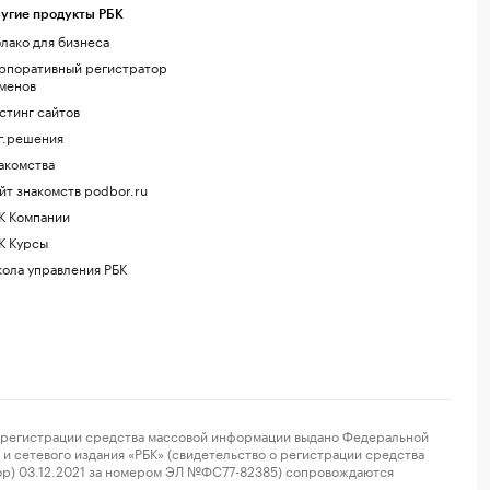
угие продукты РБК
лако для бизнеса
рпоративный регистратор
менов
стинг сайтов
г.решения
акомства
йт знакомств podbor.ru
К Компании
К Курсы
ола управления РБК
регистрации средства массовой информации выдано Федеральной
и сетевого издания «РБК» (свидетельство о регистрации средства
ор) 03.12.2021 за номером ЭЛ №ФС77-82385) сопровождаются