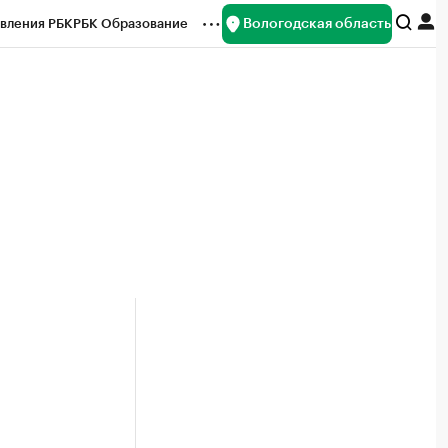
Вологодская область
вления РБК
РБК Образование
редитные рейтинги
Франшизы
нсы
Рынок наличной валюты