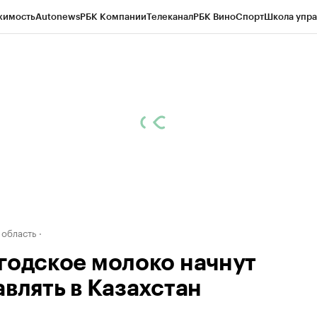
жимость
Autonews
РБК Компании
Телеканал
РБК Вино
Спорт
Школа упра
д
Стиль
Крипто
РБК Бизнес-среда
Дискуссионный клуб
Исследования
К
а контрагентов
Политика
Экономика
Бизнес
Технологии и медиа
Фина
 область
годское молоко начнут
авлять в Казахстан