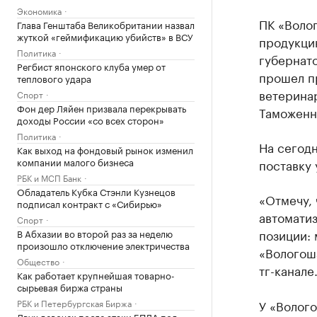
Экономика
ПК «Воло
Глава Генштаба Великобритании назвал
жуткой «геймификацию убийств» в ВСУ
продукцию
Политика
губернат
Регбист японского клуба умер от
прошел п
теплового удара
ветерина
Спорт
Фон дер Ляйен призвала перекрывать
Таможенн
доходы России «со всех сторон»
Политика
На сегод
Как выход на фондовый рынок изменил
компании малого бизнеса
поставку 
РБК и МСП Банк
Обладатель Кубка Стэнли Кузнецов
«Отмечу, 
подписал контракт с «Сибирью»
автомати
Спорт
позиции: 
В Абхазии во второй раз за неделю
произошло отключение электричества
«Вологоша
Общество
тг-канале
Как работает крупнейшая товарно-
сырьевая биржа страны
РБК и Петербургская Биржа
У «Волог
Двух девочек после атаки БПЛА под