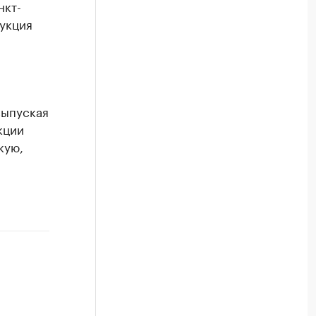
нкт-
укция
выпуская
кции
кую,