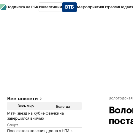
Подписка на РБК
Инвестиции
Мероприятия
Отрасли
Недви
РБК Курсы
РБК Life
Тренды
Визионеры
Национальные проекты
Горо
Газета
Спецпроекты СПб
Конференции СПб
Спецпроекты
Проверк
Вологодская
Все новости
Вологда
Весь мир
Воло
Матч звезд на Кубке Овечкина
завершился вничью
пост
Спорт
После столкновения дрона с НПЗ в