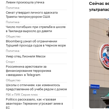
Ливии произошла утечка
Сейчас ве
Политика
ультрапа
Сенат утвердил личного адвоката
Трампа генпрокурором США
Политика
Число погибших при стрельбе в школе
в Таиланде выросло до девяти
Общество
Bloomberg узнал об ограничении
Турцией прохода судов в Черном море
Политика
Умер отец Лионеля Месси
Спорт
Россиянина арестовали за
финансирование терроризма
«звездами» в Telegram
Общество
Школы с отличием: как изменилось
представление об учебе рядом с домом
РБК и ПИК Серия плюс
Politico рассказало, как «газовая
авантюра» Германии угрожает зиме в
ЕС