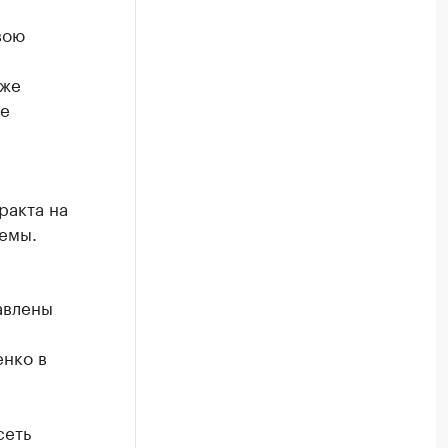
вою
уже
ие
ракта на
емы.
авлены
енко в
сеть