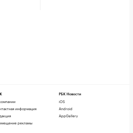
К
РБК Новости
компании
iOS
нтактная информация
Android
дакция
AppGallery
змещение рекламы