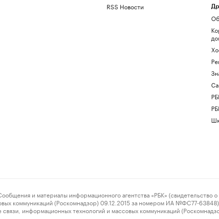
RSS Новости
Др
Об
Ко
до
Хо
Ре
Зн
Са
РБ
РБ
Шк
ения и материалы информационного агентства «РБК» (свидетельство о 
овых коммуникаций (Роскомнадзор) 09.12.2015 за номером ИА №ФС77-63848) 
 связи, информационных технологий и массовых коммуникаций (Роскомнадз