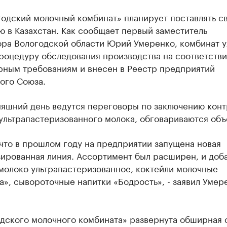
годский молочный комбинат» планирует поставлять с
 в Казахстан. Как сообщает первый заместитель
ора Вологодской области Юрий Умеренко, комбинат 
роцедуру обследования производства на соответств
рным требованиям и внесен в Реестр предприятий
ого Союза.
няшний день ведутся переговоры по заключению конт
ультрапастеризованного молока, обговариваются объ
что в прошлом году на предприятии запущена новая
зированная линия. Ассортимент был расширен, и доб
молоко ультрапастеризованное, коктейли молочные
», сывороточные напитки «Бодрость», - заявил Умер
.
одского молочного комбината» развернута обширная 