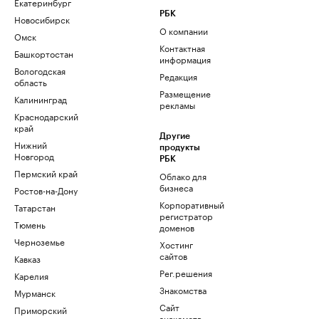
Екатеринбург
РБК
Новосибирск
О компании
Омск
Контактная
Башкортостан
информация
Вологодская
Редакция
область
Размещение
Калининград
рекламы
Краснодарский
край
Другие
Нижний
продукты
Новгород
РБК
Пермский край
Облако для
бизнеса
Ростов-на-Дону
Корпоративный
Татарстан
регистратор
Тюмень
доменов
Черноземье
Хостинг
сайтов
Кавказ
Рег.решения
Карелия
Знакомства
Мурманск
Сайт
Приморский
знакомств