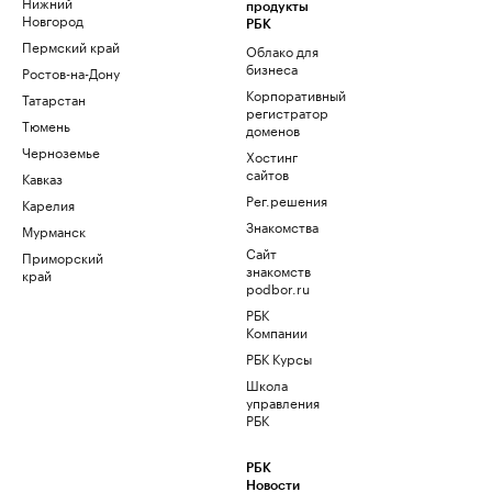
Нижний
продукты
Новгород
РБК
Пермский край
Облако для
бизнеса
Ростов-на-Дону
Корпоративный
Татарстан
регистратор
Тюмень
доменов
Черноземье
Хостинг
сайтов
Кавказ
Рег.решения
Карелия
Знакомства
Мурманск
Сайт
Приморский
знакомств
край
podbor.ru
РБК
Компании
РБК Курсы
Школа
управления
РБК
РБК
Новости