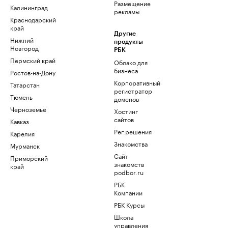
Размещение
Калининград
рекламы
Краснодарский
край
Другие
Нижний
продукты
Новгород
РБК
Пермский край
Облако для
бизнеса
Ростов-на-Дону
Корпоративный
Татарстан
регистратор
Тюмень
доменов
Черноземье
Хостинг
сайтов
Кавказ
Рег.решения
Карелия
Знакомства
Мурманск
Сайт
Приморский
знакомств
край
podbor.ru
РБК
Компании
РБК Курсы
Школа
управления