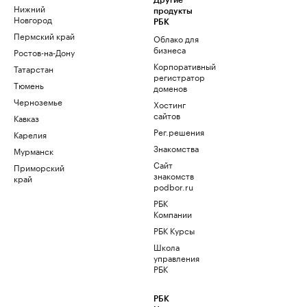
Другие
Нижний
продукты
Новгород
РБК
Пермский край
Облако для
бизнеса
Ростов-на-Дону
Корпоративный
Татарстан
регистратор
Тюмень
доменов
Черноземье
Хостинг
сайтов
Кавказ
Рег.решения
Карелия
Знакомства
Мурманск
Сайт
Приморский
знакомств
край
podbor.ru
РБК
Компании
РБК Курсы
Школа
управления
РБК
РБК