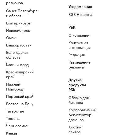
регионов
Уведомления
Санкт-Петербург
RSS Новости
и область
Екатеринбург
РБК
Новосибирск
О компании
Омск
Контактная
Башкортостан
информация
Вологодская
Редакция
область
Размещение
Калининград
рекламы
Краснодарский
край
Другие
Нижний
продукты
Новгород
РБК
Пермский край
Облако для
бизнеса
Ростов-на-Дону
Корпоративный
Татарстан
регистратор
Тюмень
доменов
Черноземье
Хостинг
сайтов
Кавказ