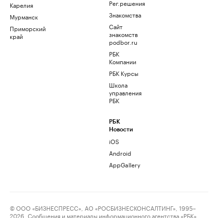
Рег.решения
Карелия
Знакомства
Мурманск
Сайт
Приморский
знакомств
край
podbor.ru
РБК
Компании
РБК Курсы
Школа
управления
РБК
РБК
Новости
iOS
Android
AppGallery
© ООО «БИЗНЕСПРЕСС», АО «РОСБИЗНЕСКОНСАЛТИНГ», 1995–
2026. Сообщения и материалы информационного агентства «РБК»