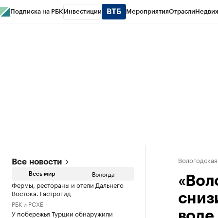
Подписка на РБК
Инвестиции
Мероприятия
Отрасли
Недви
РБК Курсы
РБК Life
Тренды
Визионеры
Национальные проекты
Горо
Газета
Спецпроекты СПб
Конференции СПб
Спецпроекты
Проверк
Вологодская
Все новости
Вологда
Весь мир
«Вол
Фермы, рестораны и отели Дальнего
Востока. Гастрогид
сниз
РБК и РСХБ
У побережья Турции обнаружили
воде