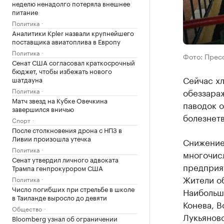
неделю ненадолго потеряла внешнее
питание
Политика
Аналитики Kpler назвали крупнейшего
поставщика авиатоплива в Европу
Политика
Фото: Прес
Сенат США согласовал краткосрочный
бюджет, чтобы избежать нового
Сейчас хл
шатдауна
Политика
обеззараж
Матч звезд на Кубке Овечкина
паводок о
завершился вничью
болезнет
Спорт
После столкновения дрона с НПЗ в
Ливии произошла утечка
Снижение
Политика
многочис
Сенат утвердил личного адвоката
предприя
Трампа генпрокурором США
Жители об
Политика
Число погибших при стрельбе в школе
Наибольше
в Таиланде выросло до девяти
Конева, В
Общество
Лукьяново
Bloomberg узнал об ограничении