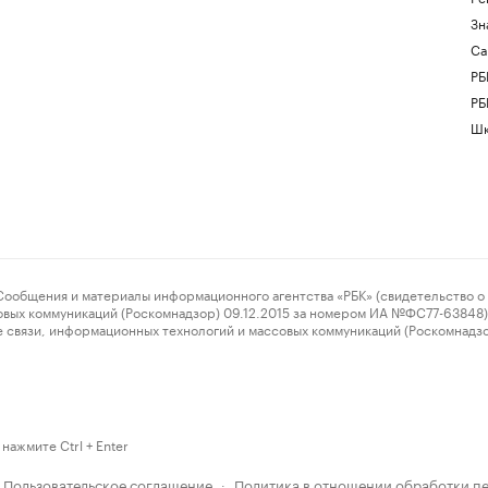
Зн
Са
РБ
РБ
Шк
ения и материалы информационного агентства «РБК» (свидетельство о 
овых коммуникаций (Роскомнадзор) 09.12.2015 за номером ИА №ФС77-63848) 
 связи, информационных технологий и массовых коммуникаций (Роскомнадз
нажмите Ctrl + Enter
Пользовательское соглашение
Политика в отношении обработки п
·