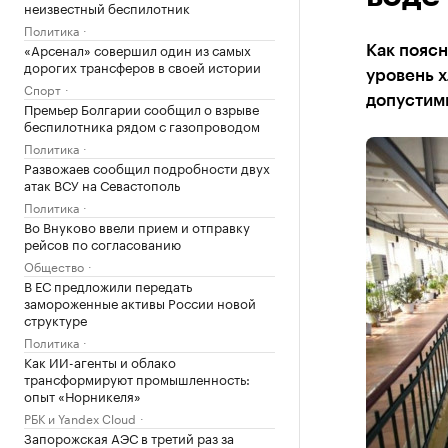
неизвестный беспилотник
Политика
«Арсенал» совершил один из самых
Как пояс
дорогих трансферов в своей истории
уровень х
Спорт
допустим
Премьер Болгарии сообщил о взрыве
беспилотника рядом с газопроводом
Политика
Развожаев сообщил подробности двух
атак ВСУ на Севастополь
Политика
Во Внуково ввели прием и отправку
рейсов по согласованию
Общество
В ЕС предложили передать
замороженные активы России новой
структуре
Политика
Как ИИ-агенты и облако
трансформируют промышленность:
опыт «Норникеля»
РБК и Yandex Cloud
Запорожская АЭС в третий раз за