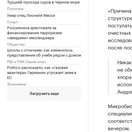
Турцией прохода судов в Черном море
Политика
«Причина
Умер отец Лионеля Месси
структуре
Спорт
поступать
Россиянина арестовали за
очистных
финансирование терроризма
«звездами» мессенджера
исследова
Общество
после пос
Школы с отличием: как изменилось
представление об учебе рядом с домом
Никак
РБК и ПИК Серия плюс
Politico рассказало, как «газовая
не об
авантюра» Германии угрожает зиме в
хлора
ЕС
испол
Экономика
Андре
Загрузить еще
Микробио
специали
соответс
вечером.