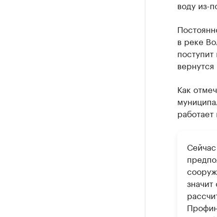
воду из-п
Постоянн
в реке Во
поступит 
вернутся
Как отме
муниципа
работает 
Сейчас
предпо
сооруж
значит 
рассчит
Профин