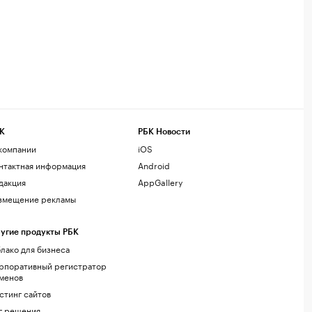
К
РБК Новости
компании
iOS
нтактная информация
Android
дакция
AppGallery
змещение рекламы
угие продукты РБК
лако для бизнеса
рпоративный регистратор
менов
стинг сайтов
г.решения