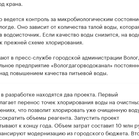
од крана.
о ведется контроль за микробиологическим состоян
логде. Оно зависит от количества талой воды, котора
в водоисточник. Если качество воды снизится, на вод
 к прежней схеме хлорирования.
чают в пресс-службе городской администрации Волог
льное предприятие «Вологдагорводоканал» постоянн
над повышением качества питьевой воды.
 в разработке находятся два проекта. Первый
лагает перенос точек хлорирования воды на очистны
ениях, что позволит хлорировать уже очищенную воду
сократить объемы реагента. Запустить проект
ывают к концу года. Объем затрат составит 10 млн р
ансируют модернизацию из городского бюджета. Вт