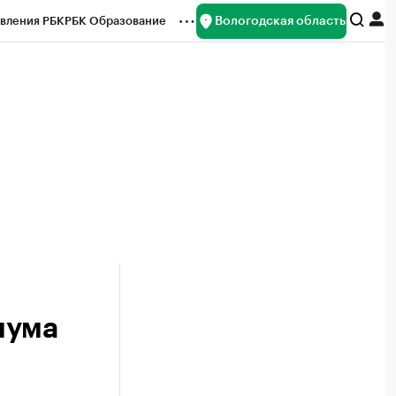
Вологодская область
вления РБК
РБК Образование
редитные рейтинги
Франшизы
нсы
Рынок наличной валюты
мума