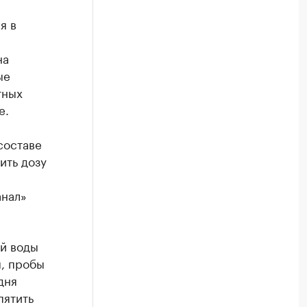
я в
на
ые
тных
е.
составе
ить дозу
анал»
й воды
, пробы
дня
пятить