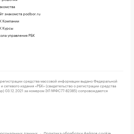
акомства
йт знакомств podbor.ru
К Компании
К Курсы
ола управления РБК
регистрации средства массовой информации выдано Федеральной
и сетевого издания «РБК» (свидетельство о регистрации средства
ор) 03.12.2021 за номером ЭЛ №ФС77-82385) сопровождаются
ерсональных данных
Политика обработки файлов cookie
·