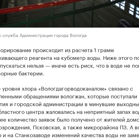
с-служба Администрации города Вологда
орирование происходит из расчета 1 грамм
ивающего реагента на кубометр воды. Ниже этого п
пускаться нельзя — иначе есть риск, что в воде не по
ворные бактерии.
 уровня хлора «Вологдагорводоканалом» связано с
ленными обращениями вологжан, которые поступали 
тия и городской администрации в минувшие выходны
ластного центра жаловались на неприятный запах во
е количество заявок было получено от жителей домо
озрождения, Псковская, а также микрорайона ПЗ. А во
 и на Станкозаводе изменений качества воды не заме