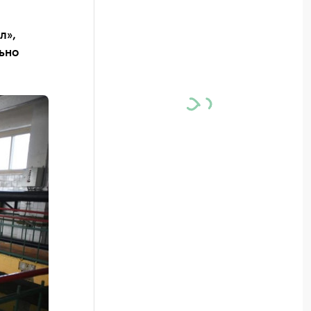
л»,
ьно