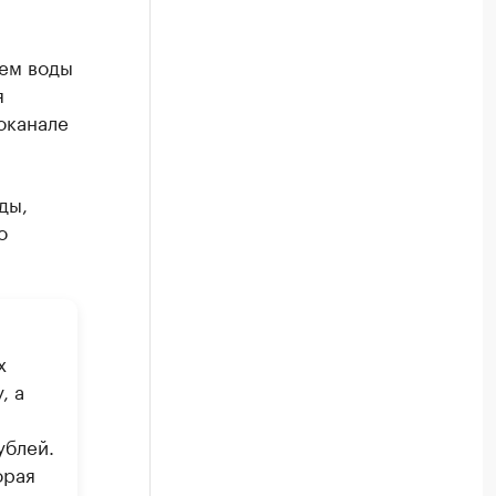
ием воды
я
оканале
ды,
о
х
, а
ублей.
орая