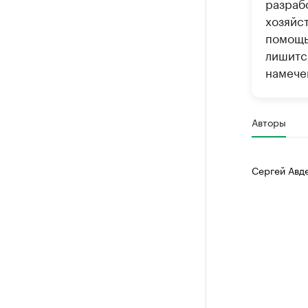
разраб
хозяйст
помощь
лишитс
намечен
Авторы
Сергей Авд