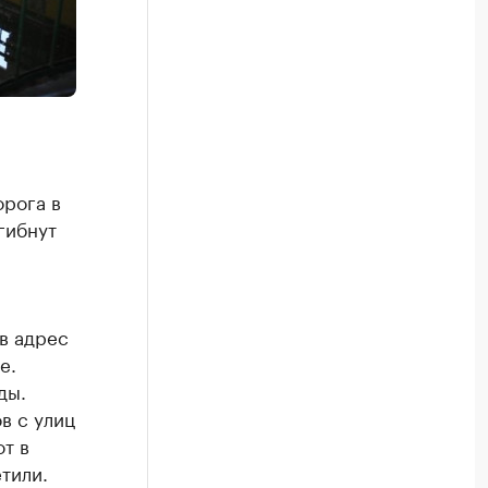
орога в
гибнут
в адрес
е.
ды.
в с улиц
т в
тили.