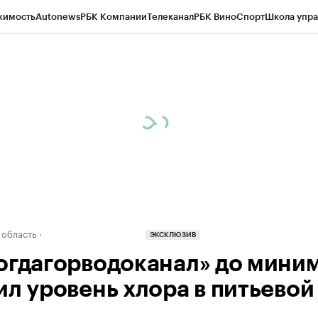
жимость
Autonews
РБК Компании
Телеканал
РБК Вино
Спорт
Школа упра
д
Стиль
Крипто
РБК Бизнес-среда
Дискуссионный клуб
Исследования
К
а контрагентов
Политика
Экономика
Бизнес
Технологии и медиа
Фина
 область
ЭКСКЛЮЗИВ
огдагорводоканал» до мини
ил уровень хлора в питьевой