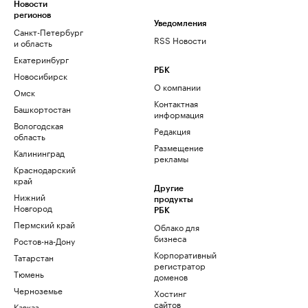
Новости
регионов
Уведомления
Санкт-Петербург
RSS Новости
и область
Екатеринбург
РБК
Новосибирск
О компании
Омск
Контактная
Башкортостан
информация
Вологодская
Редакция
область
Размещение
Калининград
рекламы
Краснодарский
край
Другие
Нижний
продукты
Новгород
РБК
Пермский край
Облако для
бизнеса
Ростов-на-Дону
Корпоративный
Татарстан
регистратор
Тюмень
доменов
Черноземье
Хостинг
сайтов
Кавказ