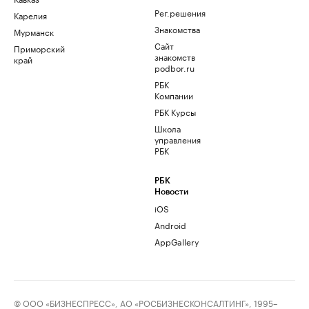
Рег.решения
Карелия
Знакомства
Мурманск
Сайт
Приморский
знакомств
край
podbor.ru
РБК
Компании
РБК Курсы
Школа
управления
РБК
РБК
Новости
iOS
Android
AppGallery
© ООО «БИЗНЕСПРЕСС», АО «РОСБИЗНЕСКОНСАЛТИНГ», 1995–