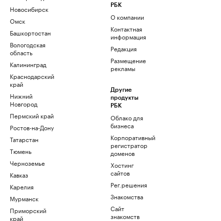
РБК
Новосибирск
О компании
Омск
Контактная
Башкортостан
информация
Вологодская
Редакция
область
Размещение
Калининград
рекламы
Краснодарский
край
Другие
Нижний
продукты
Новгород
РБК
Пермский край
Облако для
бизнеса
Ростов-на-Дону
Корпоративный
Татарстан
регистратор
Тюмень
доменов
Черноземье
Хостинг
сайтов
Кавказ
Рег.решения
Карелия
Знакомства
Мурманск
Сайт
Приморский
знакомств
край