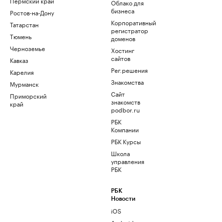
Пермский край
Облако для
бизнеса
Ростов-на-Дону
Корпоративный
Татарстан
регистратор
Тюмень
доменов
Черноземье
Хостинг
сайтов
Кавказ
Рег.решения
Карелия
Знакомства
Мурманск
Сайт
Приморский
знакомств
край
podbor.ru
РБК
Компании
РБК Курсы
Школа
управления
РБК
РБК
Новости
iOS