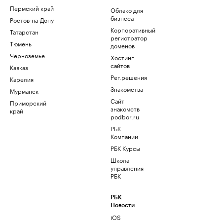
Пермский край
Облако для
бизнеса
Ростов-на-Дону
Корпоративный
Татарстан
регистратор
Тюмень
доменов
Черноземье
Хостинг
сайтов
Кавказ
Рег.решения
Карелия
Знакомства
Мурманск
Сайт
Приморский
знакомств
край
podbor.ru
РБК
Компании
РБК Курсы
Школа
управления
РБК
РБК
Новости
iOS