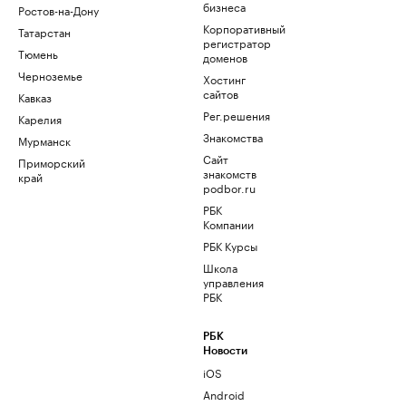
бизнеса
Ростов-на-Дону
Корпоративный
Татарстан
регистратор
Тюмень
доменов
Черноземье
Хостинг
сайтов
Кавказ
Рег.решения
Карелия
Знакомства
Мурманск
Сайт
Приморский
знакомств
край
podbor.ru
РБК
Компании
РБК Курсы
Школа
управления
РБК
РБК
Новости
iOS
Android