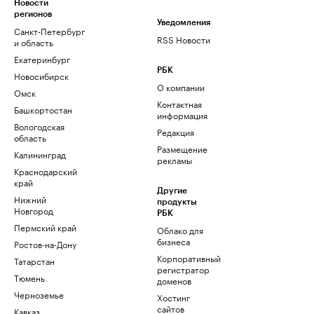
Новости
регионов
Уведомления
Санкт-Петербург
RSS Новости
и область
Екатеринбург
РБК
Новосибирск
О компании
Омск
Контактная
Башкортостан
информация
Вологодская
Редакция
область
Размещение
Калининград
рекламы
Краснодарский
край
Другие
Нижний
продукты
Новгород
РБК
Пермский край
Облако для
бизнеса
Ростов-на-Дону
Корпоративный
Татарстан
регистратор
Тюмень
доменов
Черноземье
Хостинг
сайтов
Кавказ