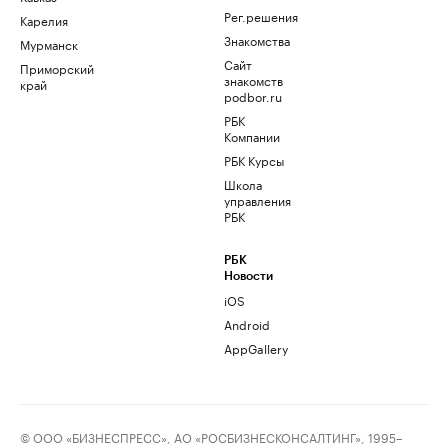
Рег.решения
Карелия
Знакомства
Мурманск
Сайт
Приморский
знакомств
край
podbor.ru
РБК
Компании
РБК Курсы
Школа
управления
РБК
РБК
Новости
iOS
Android
AppGallery
© ООО «БИЗНЕСПРЕСС», АО «РОСБИЗНЕСКОНСАЛТИНГ», 1995–