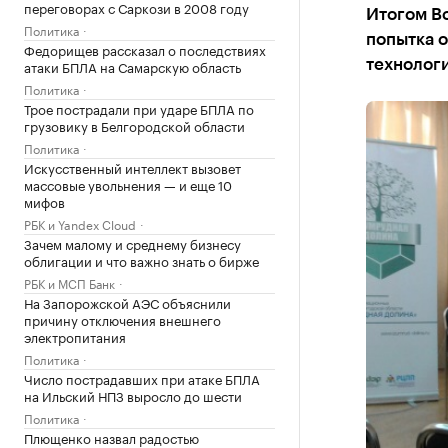
переговорах с Саркози в 2008 году
Итогом В
Политика
попытка 
Федорищев рассказал о последствиях
атаки БПЛА на Самарскую область
технологи
Политика
Трое пострадали при ударе БПЛА по
грузовику в Белгородской области
Политика
Искусственный интеллект вызовет
массовые увольнения — и еще 10
мифов
РБК и Yandex Cloud
Зачем малому и среднему бизнесу
облигации и что важно знать о бирже
РБК и МСП Банк
На Запорожской АЭС объяснили
причину отключения внешнего
электропитания
Политика
Число пострадавших при атаке БПЛА
на Ильский НПЗ выросло до шести
Политика
Плющенко назвал радостью