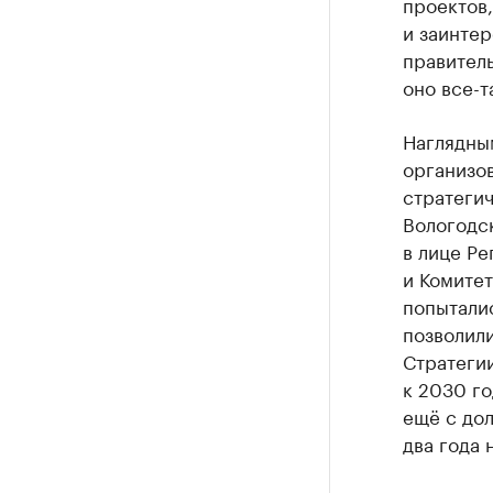
проектов
и заинтер
правитель
оно все-т
Наглядным
организо
стратеги
Вологодск
в лице Р
и Комите
попытали
позволил
Стратеги
к 2030 го
ещё с дол
два года 