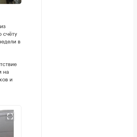
из
о счёту
недели в
утствие
м на
ков и