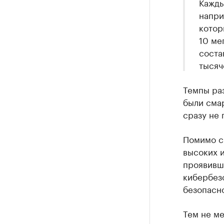
Кажды
напри
котор
10 ме
соста
тысяч
Темпы раз
были сма
сразу не 
Помимо с
высоких 
проявивш
кибербезо
безопасно
Тем не ме