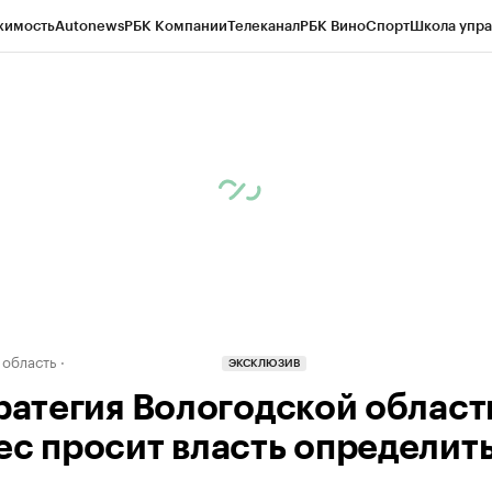
жимость
Autonews
РБК Компании
Телеканал
РБК Вино
Спорт
Школа упра
д
Стиль
Крипто
РБК Бизнес-среда
Дискуссионный клуб
Исследования
К
а контрагентов
Политика
Экономика
Бизнес
Технологии и медиа
Фина
 область
ЭКСКЛЮЗИВ
тратегия Вологодской област
ес просит власть определит