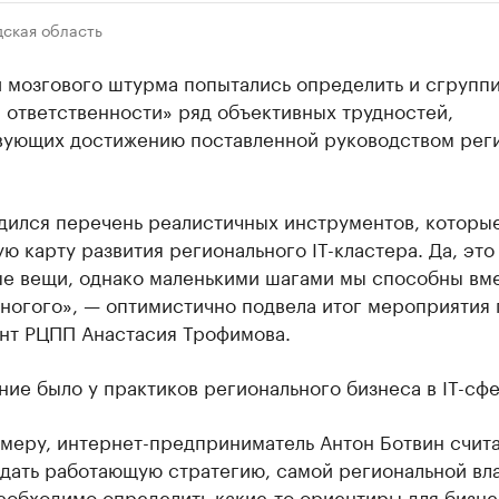
дская область
и мозгового штурма попытались определить и сгрупп
 ответственности» ряд объективных трудностей,
вующих достижению поставленной руководством рег
дился перечень реалистичных инструментов, которы
ю карту развития регионального IT-кластера. Да, это
ые вещи, однако маленькими шагами мы способны вм
ногого», — оптимистично подвела итог мероприятия 
ант РЦПП Анастасия Трофимова.
ие было у практиков регионального бизнеса в IT-сфе
имеру, интернет-предприниматель Антон Ботвин счита
здать работающую стратегию, самой региональной вл
еобходимо определить какие-то ориентиры для бизне