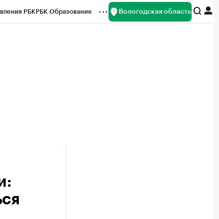
Вологодская область
вления РБК
РБК Образование
редитные рейтинги
Франшизы
нсы
Рынок наличной валюты
и:
ься