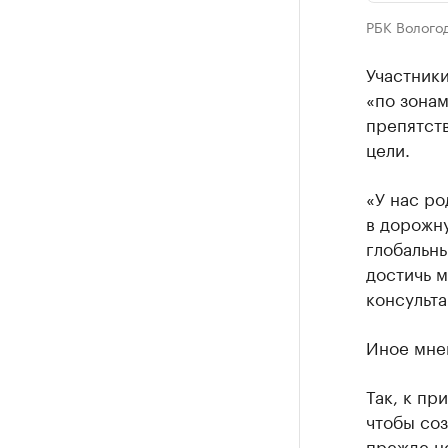
РБК Волого
Участник
«по зонам
препятст
цели.
«У нас ро
в дорожну
глобальн
достичь м
консульт
Иное мнен
Так, к пр
чтобы со
прежде н