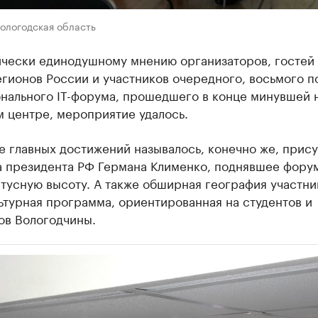
ологодская область
ически единодушному мнению организаторов, гостей 
гионов России и участников очередного, восьмого п
нального IT-форума, прошедшего в конце минувшей 
 центре, мероприятие удалось.
е главных достижений называлось, конечно же, прис
а президента РФ Германа Клименко, поднявшее фору
тусную высоту. А также обширная география участни
ьтурная программа, ориентированная на студентов и
ов Вологодчины.