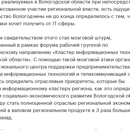
, реализуемых в Вологодской области при непосредс
есованном участии региональной власти, есть ощуще
ство Вологодчины не до конца определилось с тем, ч
аки хочет получить от IT-сферы.
 свидетельством этого стал мозговой штурм,
ванный в рамках форума рабочей группой по
ческому направлению «Кластер информационных тех
ой области». С помощью такой мозговой атаки орга
егионального центра поддержки предпринимательства
та информационных технологий и телекоммуникаций 
сь определить отраслевые приоритеты, которые бы
и информационному кластеру региона, как это опред
и социально-экономического развития Вологодской о
ду стать полноценной отраслью региональной эконом
ей в валовом региональном продукте в 3 раза больше
назад.