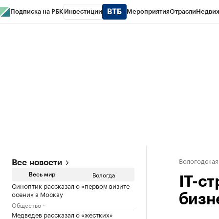
Подписка на РБК
Инвестиции
Мероприятия
Отрасли
Недви
РБК Курсы
РБК Life
Тренды
Визионеры
Национальные проекты
Горо
Газета
Спецпроекты СПб
Конференции СПб
Спецпроекты
Проверк
Вологодская
Все новости
Вологда
Весь мир
IT-с
Синоптик рассказал о «первом визите
осени» в Москву
бизн
Общество
Медведев рассказал о «жестких»