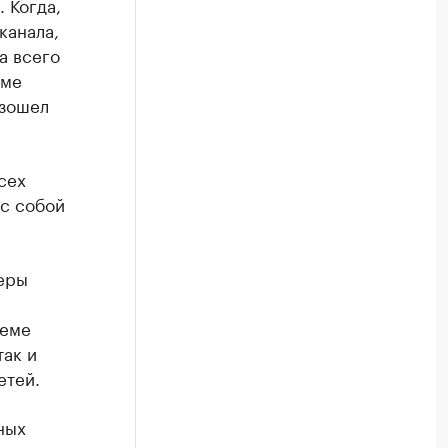
 Когда,
канала,
а всего
уме
изошел
сех
с собой
еры
леме
так и
етей.
ных