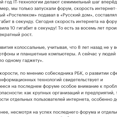
й год IT-технологии делают семимильный шаг вперёд.
мер, мы только запускали форум, скорость интернет-
ый «Ростелеком» подавал в «Русский дом», составлял
габит в секунду. Сегодня скорость интернета на фор
вила 10 гигабит в секунду! То есть за восемь лет про
екратный рост.
вития колоссальные, учитывая, что 8 лет назад не у в
ртфоны и планшетные компьютеры. А сейчас у людей 
по одному гаджету».
корости, по мнению собеседника РБК, о развитии сф
информационных технологий свидетельствует и
ееся на последнем форуме особое внимание к проб
пасности: как крупных организаций и предприятий, 
сти отдельных пользователей интернета, особенно д
нее, несмотря на успех последнего форума и отдель