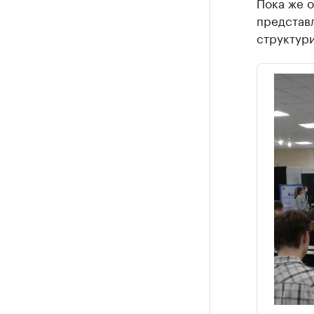
Пока же о
представл
структур