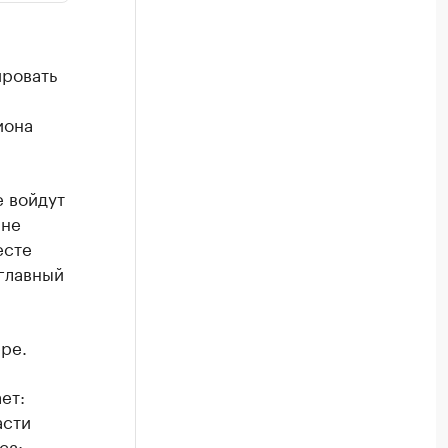
ировать
иона
е войдут
 не
есте
главный
ре.
ет:
асти
са: