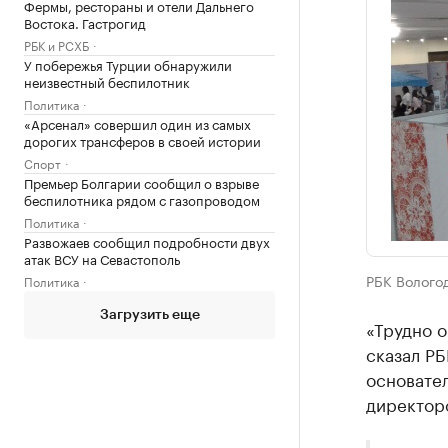
Фермы, рестораны и отели Дальнего
Востока. Гастрогид
РБК и РСХБ
У побережья Турции обнаружили
неизвестный беспилотник
Политика
«Арсенал» совершил один из самых
дорогих трансферов в своей истории
Спорт
Премьер Болгарии сообщил о взрыве
беспилотника рядом с газопроводом
Политика
Развожаев сообщил подробности двух
атак ВСУ на Севастополь
РБК Волого
Политика
Загрузить еще
«Трудно о
сказал РБ
основател
директор