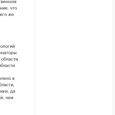
твенном
ние, что
его же
нологий
низаторы
 области
области
елено в
бласти,
ики, да
й, чем