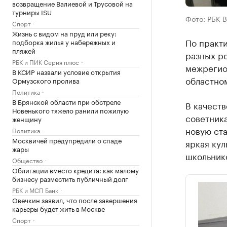
возвращение Валиевой и Трусовой на
турниры ISU
Фото: РБК В
Спорт
Жизнь с видом на пруд или реку:
По практ
подборка жилья у набережных и
пляжей
разных ре
РБК и ПИК Серия плюс
межрегио
В КСИР назвали условие открытия
областном
Ормузского пролива
Политика
В Брянской области при обстреле
В качеств
Новенького тяжело ранили пожилую
советник
женщину
новую ста
Политика
Москвичей предупредили о спаде
яркая кул
жары
школьник
Общество
Облигации вместо кредита: как малому
бизнесу разместить публичный долг
РБК и МСП Банк
Овечкин заявил, что после завершения
карьеры будет жить в Москве
Спорт