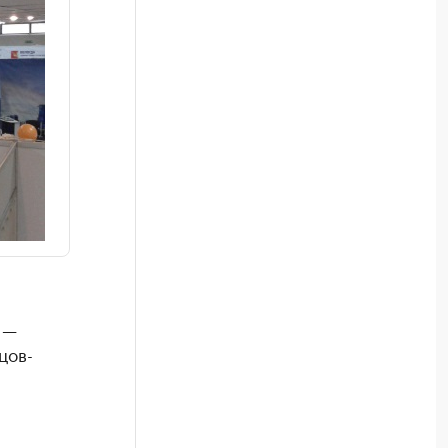
 —
цов-
-