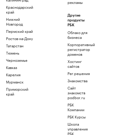
рекламы
Краснодарский
край
Другие
Нижний
продукты
Новгород
РБК
Пермский край
Облако для
бизнеса
Ростов-на-Дону
Корпоративный
Татарстан
регистратор
Тюмень
доменов
Черноземье
Хостинг
сайтов
Кавказ
Рег.решения
Карелия
Знакомства
Мурманск
Сайт
Приморский
знакомств
край
podbor.ru
РБК
Компании
РБК Курсы
Школа
управления
РБК