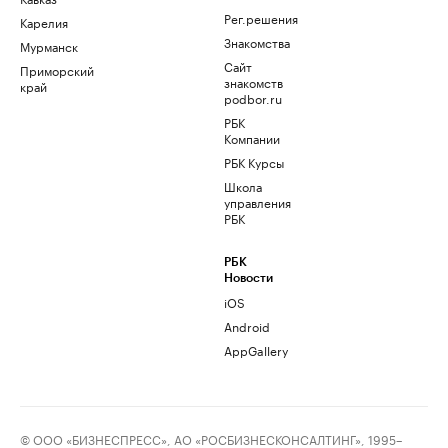
Рег.решения
Карелия
Знакомства
Мурманск
Сайт
Приморский
знакомств
край
podbor.ru
РБК
Компании
РБК Курсы
Школа
управления
РБК
РБК
Новости
iOS
Android
AppGallery
© ООО «БИЗНЕСПРЕСС», АО «РОСБИЗНЕСКОНСАЛТИНГ», 1995–