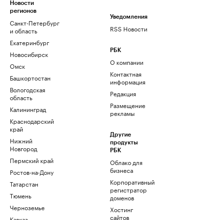
Новости
регионов
Уведомления
Санкт-Петербург
RSS Новости
и область
Екатеринбург
РБК
Новосибирск
О компании
Омск
Контактная
Башкортостан
информация
Вологодская
Редакция
область
Размещение
Калининград
рекламы
Краснодарский
край
Другие
Нижний
продукты
Новгород
РБК
Пермский край
Облако для
бизнеса
Ростов-на-Дону
Корпоративный
Татарстан
регистратор
Тюмень
доменов
Черноземье
Хостинг
сайтов
Кавказ