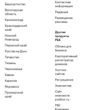
Контактная
Башкортостан
информация
Вологодская
Редакция
область
Размещение
Калининград
рекламы
Краснодарский
край
Другие
Нижний
продукты
Новгород
РБК
Пермский край
Облако для
бизнеса
Ростов-на-Дону
Корпоративный
Татарстан
регистратор
Тюмень
доменов
Черноземье
Хостинг
сайтов
Кавказ
Рег.решения
Карелия
Знакомства
Мурманск
Сайт
Приморский
знакомств
край
podbor.ru
РБК
Компании