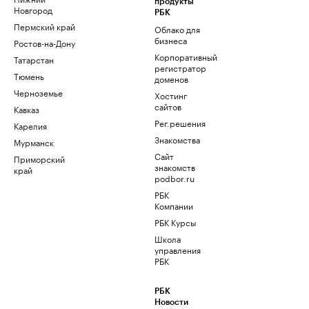
продукты
Новгород
РБК
Пермский край
Облако для
бизнеса
Ростов-на-Дону
Корпоративный
Татарстан
регистратор
Тюмень
доменов
Черноземье
Хостинг
сайтов
Кавказ
Рег.решения
Карелия
Знакомства
Мурманск
Сайт
Приморский
знакомств
край
podbor.ru
РБК
Компании
РБК Курсы
Школа
управления
РБК
РБК
Новости