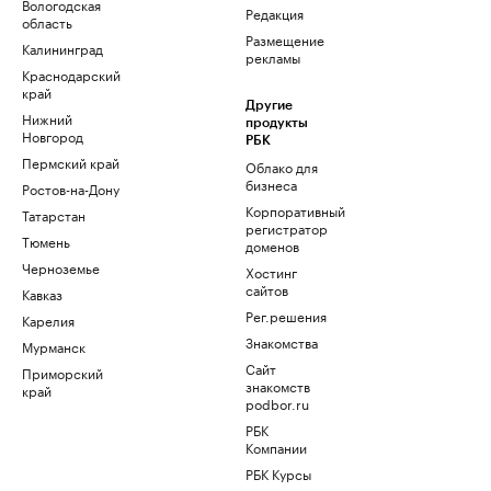
Вологодская
Редакция
область
Размещение
Калининград
рекламы
Краснодарский
край
Другие
Нижний
продукты
Новгород
РБК
Пермский край
Облако для
бизнеса
Ростов-на-Дону
Корпоративный
Татарстан
регистратор
Тюмень
доменов
Черноземье
Хостинг
сайтов
Кавказ
Рег.решения
Карелия
Знакомства
Мурманск
Сайт
Приморский
знакомств
край
podbor.ru
РБК
Компании
РБК Курсы