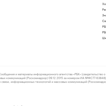
Хо
Ре
Зн
Са
РБ
РБ
Шк
ения и материалы информационного агентства «РБК» (свидетельство о 
овых коммуникаций (Роскомнадзор) 09.12.2015 за номером ИА №ФС77-63848) 
 связи, информационных технологий и массовых коммуникаций (Роскомнадз