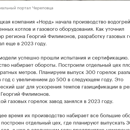
иальный портал Череповца
цкая компания «Норд» начала производство водогре
ных котлов и газового оборудования. Как уточнил
р региона Георгий Филимонов, разработку газовых 
ал еще в 2023 году.
модели успешно прошли испытания и сертификацию.
ство набирает обороты. Построили отдельный цех п
дратных метров. Планируем выпуск 300 горелок разл
 год с увеличением до 500 в следующем году. Это
еский шаг для ускорения темпов газицификации в ре
 Георгий Филимонов.
ой газовых горелок завод занялся в 2023 году.
щее время их производство набирает все большие об
 построен отдельный цех, где планируют выпускать 
 год, а уже в следующем году предприятие намерено