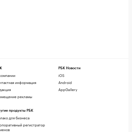
К
РБК Новости
компании
iOS
нтактная информация
Android
дакция
AppGallery
змещение рекламы
угие продукты РБК
лако для бизнеса
рпоративный регистратор
менов