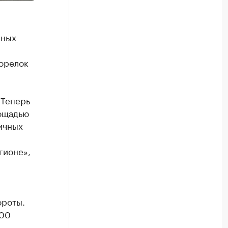
йных
горелок
 Теперь
лощадью
ичных
гионе»,
ороты.
300