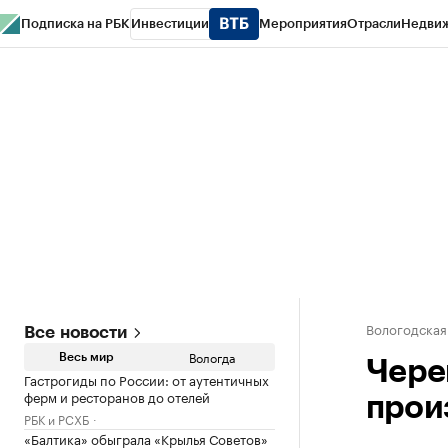
Подписка на РБК
Инвестиции
Мероприятия
Отрасли
Недви
РБК Курсы
РБК Life
Тренды
Визионеры
Национальные проекты
Горо
Газета
Спецпроекты СПб
Конференции СПб
Спецпроекты
Проверк
Вологодская
Все новости
Вологда
Весь мир
Чере
Гастрогиды по России: от аутентичных
ферм и ресторанов до отелей
прои
РБК и РСХБ
«Балтика» обыграла «Крылья Советов»