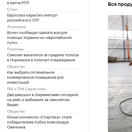
в матче РПЛ
Вся прод
Спорт
Евросоюз нарастил импорт
российского СПГ
Экономика
Вучич пообещал сделать все для
помощи Украине на «европейском
пути»
Политика
Самолет выкатился за пределы полосы
в Норильске и получил повреждения
Общество
Как выбрать оптимальное
коммерческое помещение для
инвестиций
РБК и ПИК Серия плюс
Две девушки в Шереметьево опоздали
на рейс и выбежали за самолетом.
Видео
Общество
Юные хоккеисты «Спартака» стали
победителями Кубка Александра
Овечкина