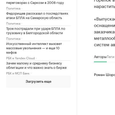
переговорах с Саркози в 2008 году
нарастит
Политика
Федорищев рассказал о последствиях
атаки БПЛА на Самарскую область
«Выпуска
Политика
оснащения
Трое пострадали при ударе БПЛА по
заказчика
грузовику в Белгородской области
металлооб
Политика
Искусственный интеллект вызовет
систем ав
массовые увольнения — и еще 10
мифов
Авторы
Теги
РБК и Yandex Cloud
Зачем малому и среднему бизнесу
облигации и что важно знать о бирже
РБК и МСП Банк
Роман Шоро
Загрузить еще