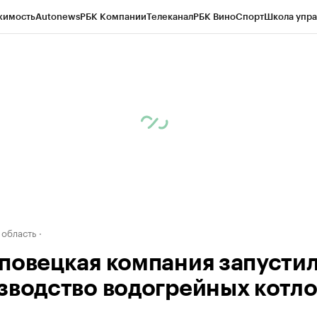
жимость
Autonews
РБК Компании
Телеканал
РБК Вино
Спорт
Школа упра
д
Стиль
Крипто
РБК Бизнес-среда
Дискуссионный клуб
Исследования
К
а контрагентов
Политика
Экономика
Бизнес
Технологии и медиа
Фина
 область
повецкая компания запусти
зводство водогрейных котло