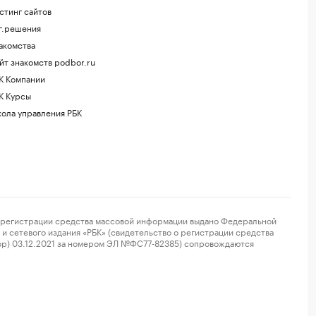
стинг сайтов
г.решения
акомства
йт знакомств podbor.ru
К Компании
К Курсы
ола управления РБК
регистрации средства массовой информации выдано Федеральной
и сетевого издания «РБК» (свидетельство о регистрации средства
ор) 03.12.2021 за номером ЭЛ №ФС77-82385) сопровождаются