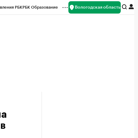
Вологодская область
вления РБК
РБК Образование
редитные рейтинги
Франшизы
нсы
Рынок наличной валюты
ла
в