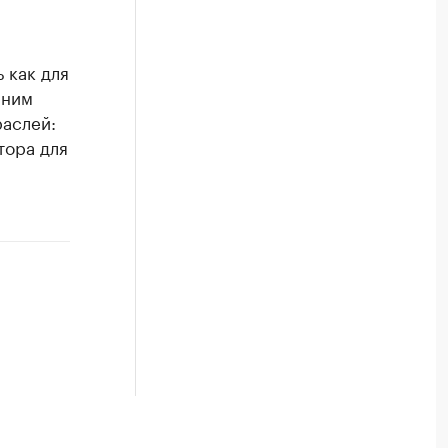
 как для
нним
раслей:
тора для