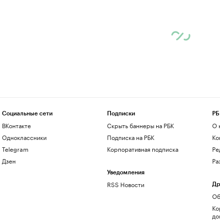
Социальные сети
Подписки
РБ
ВКонтакте
Скрыть баннеры на РБК
О 
Одноклассники
Подписка на РБК
Ко
Telegram
Корпоративная подписка
Ре
Дзен
Ра
Уведомления
RSS Новости
Др
Об
Ко
до