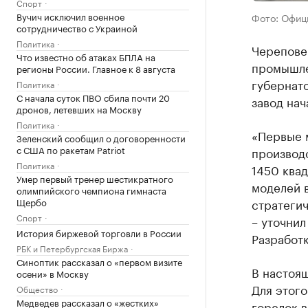
Спорт
Вучич исключил военное
Фото: Офиц
сотрудничество с Украиной
Политика
Черепове
Что известно об атаках БПЛА на
промышлен
регионы России. Главное к 8 августа
губернато
Политика
С начала суток ПВО сбила почти 20
завод нач
дронов, летевших на Москву
Политика
«Первые 
Зеленский сообщил о договоренности
с США по ракетам Patriot
производ
Политика
1450 ква
Умер первый тренер шестикратного
моделей в
олимпийского чемпиона гимнаста
Щербо
стратегич
Спорт
– уточнил
История биржевой торговли в России
Разработк
РБК и Петербургская Биржа
Синоптик рассказал о «первом визите
В настоя
осени» в Москву
Для этого
Общество
Медведев рассказал о «жестких»
горелок в