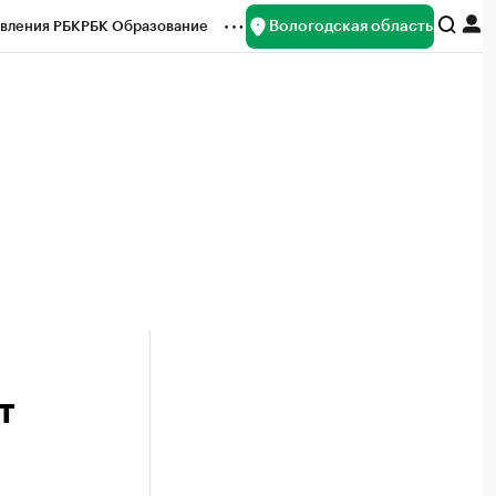
Вологодская область
вления РБК
РБК Образование
редитные рейтинги
Франшизы
нсы
Рынок наличной валюты
т