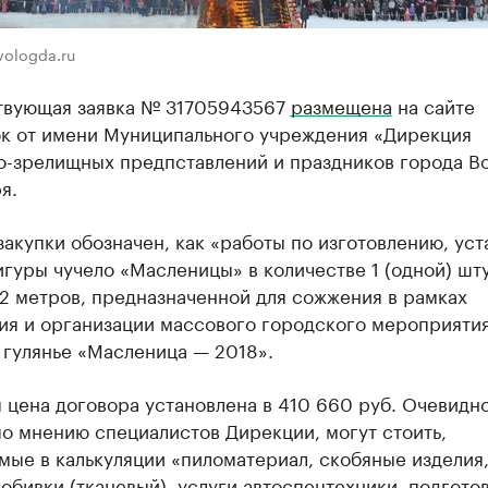
vologda.ru
твующая заявка № 31705943567
размещена
на сайте
ок от имени Муниципального учреждения «Дирекция
о-зрелищных предпставлений и праздников города В
я.
акупки обозначен, как «работы по изготовлению, уст
гуры чучело «Масленицы» в количестве 1 (одной) шт
2 метров, предназначенной для сожжения в рамках
ия и организации массового городского мероприяти
 гулянье «Масленица — 2018».
 цена договора установлена в 410 660 руб. Очевидно
по мнению специалистов Дирекции, могут стоить,
ые в калькуляции «пиломатериал, скобяные изделия
обивки (тканевый), услуги автоспецтехники, подгото