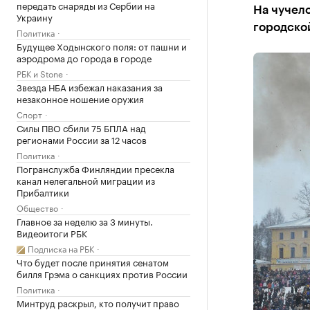
передать снаряды из Сербии на
На чучело
Украину
городской
Политика
Будущее Ходынского поля: от пашни и
аэродрома до города в городе
РБК и Stone
Звезда НБА избежал наказания за
незаконное ношение оружия
Спорт
Силы ПВО сбили 75 БПЛА над
регионами России за 12 часов
Политика
Погранслужба Финляндии пресекла
канал нелегальной миграции из
Прибалтики
Общество
Главное за неделю за 3 минуты.
Видеоитоги РБК
Подписка на РБК
Что будет после принятия сенатом
билля Грэма о санкциях против России
Политика
Минтруд раскрыл, кто получит право