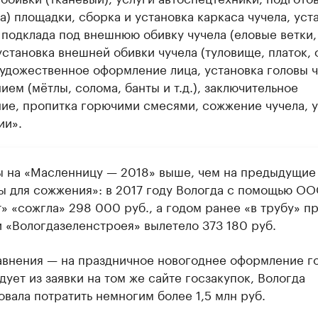
а) площадки, сборка и установка каркаса чучела, уст
подклада под внешнюю обивку чучела (еловые ветки,
установка внешней обивки чучела (туловище, платок, 
художественное оформление лица, установка головы ч
ем (мётлы, солома, банты и т.д.), заключительное
ие, пропитка горючими смесями, сожжение чучела, 
ии».
ы на «Масленницу — 2018» выше, чем на предыдущие
ы для сожжения»: в 2017 году Вологда с помощью О
» «сожгла» 298 000 руб., а годом ранее «в трубу» п
и «Вологдазеленстроея» вылетело 373 180 руб.
авнения — на праздничное новогоднее оформление г
дует из заявки на том же сайте госзакупок, Вологда
вала потратить немногим более 1,5 млн руб.