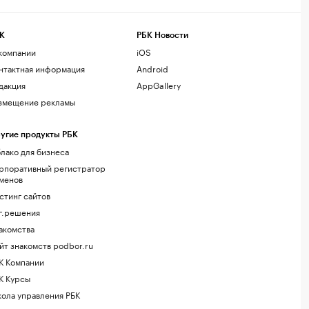
К
РБК Новости
компании
iOS
нтактная информация
Android
дакция
AppGallery
змещение рекламы
угие продукты РБК
лако для бизнеса
рпоративный регистратор
менов
стинг сайтов
г.решения
акомства
йт знакомств podbor.ru
К Компании
К Курсы
ола управления РБК