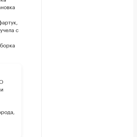
ановка
фартук,
учела с
уборка
ОО
ри
орода,