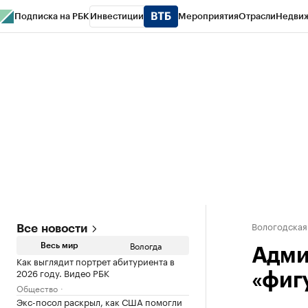
Подписка на РБК
Инвестиции
Мероприятия
Отрасли
Недви
РБК Курсы
РБК Life
Тренды
Визионеры
Национальные проекты
Горо
Газета
Спецпроекты СПб
Конференции СПб
Спецпроекты
Проверк
Вологодская
Все новости
Вологда
Весь мир
Адми
Как выглядит портрет абитуриента в
2026 году. Видео РБК
«фиг
Общество
Экс-посол раскрыл, как США помогли