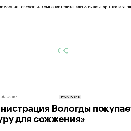
жимость
Autonews
РБК Компании
Телеканал
РБК Вино
Спорт
Школа упра
д
Стиль
Крипто
РБК Бизнес-среда
Дискуссионный клуб
Исследования
К
а контрагентов
Политика
Экономика
Бизнес
Технологии и медиа
Фина
 область
ЭКСКЛЮЗИВ
нистрация Вологды покупае
уру для сожжения»