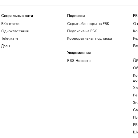
Социальные сети
Подписки
РБ
ВКонтакте
Скрыть баннеры на РБК
О 
Одноклассники
Подписка на РБК
Ко
Telegram
Корпоративная подписка
Ре
Дзен
Ра
Уведомления
RSS Новости
Др
Об
Ко
до
Хо
Ре
Зн
Са
РБ
РБ
Шк