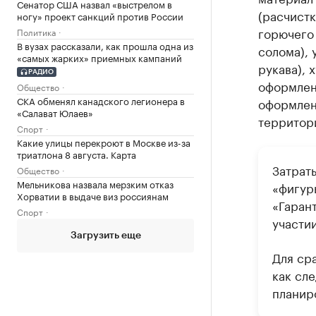
Сенатор США назвал «выстрелом в
(расчистк
ногу» проект санкций против России
горючего 
Политика
В вузах рассказали, как прошла одна из
солома), 
«самых жарких» приемных кампаний
рукава), 
РАДИО
оформлени
Общество
СКА обменял канадского легионера в
оформлен
«Салават Юлаев»
территор
Спорт
Какие улицы перекроют в Москве из-за
триатлона 8 августа. Карта
Затрат
Общество
Мельникова назвала мерзким отказ
«фигур
Хорватии в выдаче виз россиянам
«Гарант
Спорт
участи
Загрузить еще
Для ср
как сле
планиро