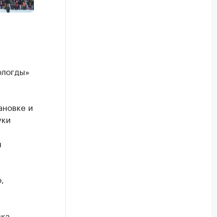
ологды»
ановке и
уки
я
,
,
вка