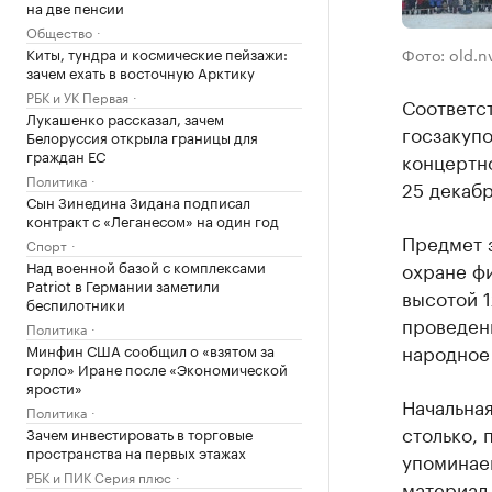
на две пенсии
Общество
Киты, тундра и космические пейзажи:
Фото: old.n
зачем ехать в восточную Арктику
РБК и УК Первая
Соответс
Лукашенко рассказал, зачем
госзакуп
Белоруссия открыла границы для
граждан ЕС
концертн
Политика
25 декабр
Сын Зинедина Зидана подписал
контракт с «Леганесом» на один год
Предмет з
Спорт
Над военной базой с комплексами
охране фи
Patriot в Германии заметили
высотой 1
беспилотники
проведен
Политика
народное
Минфин США сообщил о «взятом за
горло» Иране после «Экономической
ярости»
Начальная
Политика
столько, 
Зачем инвестировать в торговые
пространства на первых этажах
упоминаем
РБК и ПИК Серия плюс
материал 