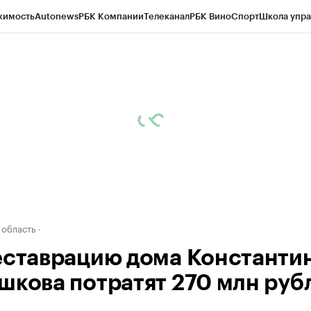
жимость
Autonews
РБК Компании
Телеканал
РБК Вино
Спорт
Школа упра
д
Стиль
Крипто
РБК Бизнес-среда
Дискуссионный клуб
Исследования
К
а контрагентов
Политика
Экономика
Бизнес
Технологии и медиа
Фина
 область
еставрацию дома Константи
шкова потратят 270 млн руб