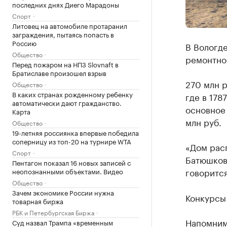
последних днях Диего Марадоны
Спорт
Литовец на автомобиле протаранил
заграждения, пытаясь попасть в
Россию
В Вологде
Общество
ремонтно
Перед пожаром на НПЗ Slovnaft в
Братиславе произошел взрыв
270 млн р
Общество
В каких странах рожденному ребенку
где в 178
автоматически дают гражданство.
основное 
Карта
млн руб.
Общество
19-летняя россиянка впервые победила
соперницу из топ-20 на турнире WTA
«Дом расп
Спорт
Батюшкова
Пентагон показал 16 новых записей с
говорится
неопознанными объектами. Видео
Общество
Зачем экономике России нужна
Конкурсы 
товарная биржа
РБК и Петербургская Биржа
Напомним
Суд назвал Трампа «временным