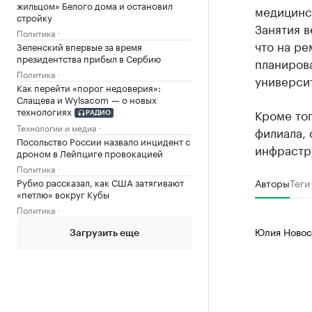
жильцом» Белого дома и остановил
медицинск
стройку
Занятия в
Политика
что на ре
Зеленский впервые за время
президентства прибыл в Сербию
планиров
Политика
университ
Как перейти «порог недоверия»:
Слащева и Wylsacom — о новых
технологиях
Кроме тог
РАДИО
Технологии и медиа
филиала, 
Посольство России назвало инцидент с
инфрастр
дроном в Лейпциге провокацией
Политика
Авторы
Теги
Рубио рассказал, как США затягивают
«петлю» вокруг Кубы
Политика
Юлия Новос
Загрузить еще