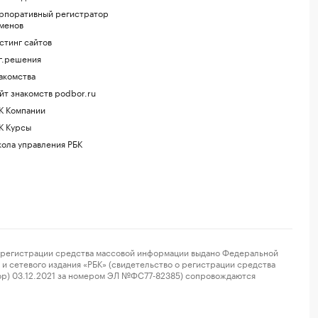
рпоративный регистратор
менов
стинг сайтов
г.решения
акомства
йт знакомств podbor.ru
К Компании
К Курсы
ола управления РБК
регистрации средства массовой информации выдано Федеральной
и сетевого издания «РБК» (свидетельство о регистрации средства
ор) 03.12.2021 за номером ЭЛ №ФС77-82385) сопровождаются