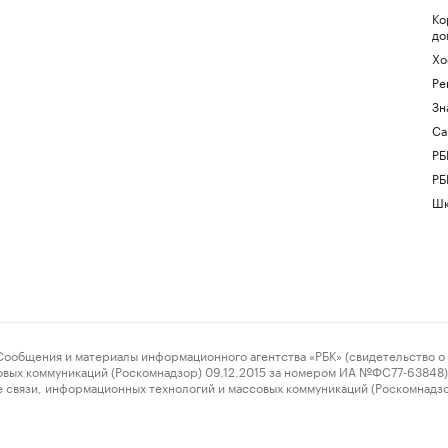
Ко
до
Хо
Ре
Зн
Са
РБ
РБ
Шк
ения и материалы информационного агентства «РБК» (свидетельство о 
овых коммуникаций (Роскомнадзор) 09.12.2015 за номером ИА №ФС77-63848) 
 связи, информационных технологий и массовых коммуникаций (Роскомнадз