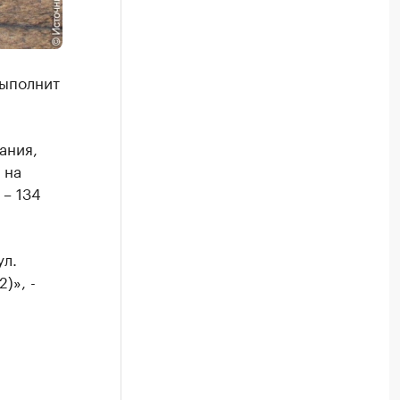
выполнит
ания,
 на
 – 134
ул.
)», -