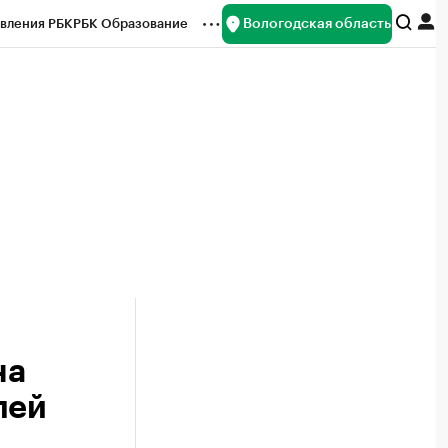
Вологодская область
вления РБК
РБК Образование
редитные рейтинги
Франшизы
нсы
Рынок наличной валюты
на
лей