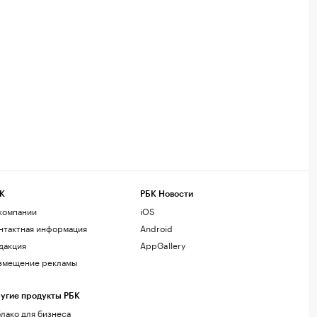
К
РБК Новости
компании
iOS
нтактная информация
Android
дакция
AppGallery
змещение рекламы
угие продукты РБК
лако для бизнеса