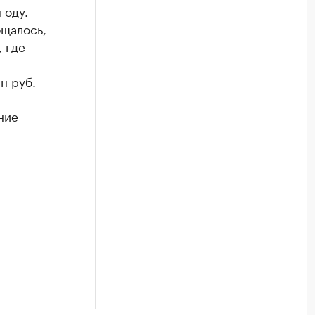
году.
бщалось,
, где
н руб.
ние