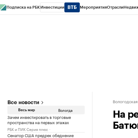
Подписка на РБК
Инвестиции
Мероприятия
Отрасли
Недви
РБК Курсы
РБК Life
Тренды
Визионеры
Национальные проекты
Горо
Газета
Спецпроекты СПб
Конференции СПб
Спецпроекты
Проверк
Вологодская
Все новости
Вологда
Весь мир
На р
Зачем инвестировать в торговые
пространства на первых этажах
Батю
РБК и ПИК Серия плюс
Сенатор США предрек обеднение