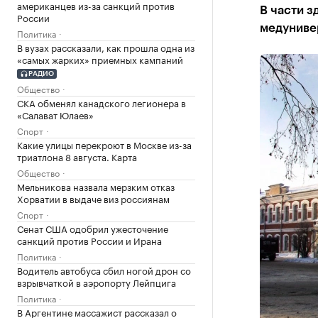
американцев из-за санкций против
В части з
России
медуниве
Политика
В вузах рассказали, как прошла одна из
«самых жарких» приемных кампаний
РАДИО
Общество
СКА обменял канадского легионера в
«Салават Юлаев»
Спорт
Какие улицы перекроют в Москве из-за
триатлона 8 августа. Карта
Общество
Мельникова назвала мерзким отказ
Хорватии в выдаче виз россиянам
Спорт
Сенат США одобрил ужесточение
санкций против России и Ирана
Политика
Водитель автобуса сбил ногой дрон со
взрывчаткой в аэропорту Лейпцига
Политика
В Аргентине массажист рассказал о