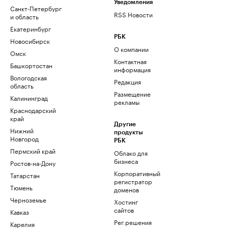
Уведомления
Санкт-Петербург
RSS Новости
и область
Екатеринбург
РБК
Новосибирск
О компании
Омск
Контактная
Башкортостан
информация
Вологодская
Редакция
область
Размещение
Калининград
рекламы
Краснодарский
край
Другие
Нижний
продукты
Новгород
РБК
Пермский край
Облако для
бизнеса
Ростов-на-Дону
Корпоративный
Татарстан
регистратор
Тюмень
доменов
Черноземье
Хостинг
сайтов
Кавказ
Рег.решения
Карелия