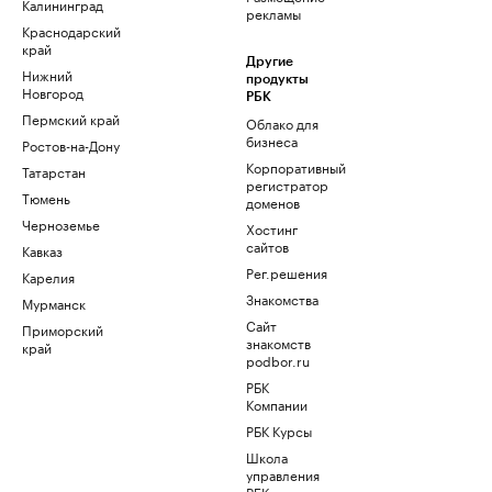
Калининград
рекламы
Краснодарский
край
Другие
Нижний
продукты
Новгород
РБК
Пермский край
Облако для
бизнеса
Ростов-на-Дону
Корпоративный
Татарстан
регистратор
Тюмень
доменов
Черноземье
Хостинг
сайтов
Кавказ
Рег.решения
Карелия
Знакомства
Мурманск
Сайт
Приморский
знакомств
край
podbor.ru
РБК
Компании
РБК Курсы
Школа
управления
РБК