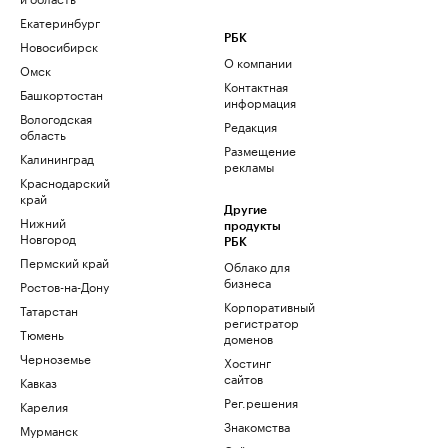
Екатеринбург
РБК
Новосибирск
О компании
Омск
Контактная
Башкортостан
информация
Вологодская
Редакция
область
Размещение
Калининград
рекламы
Краснодарский
край
Другие
Нижний
продукты
Новгород
РБК
Пермский край
Облако для
бизнеса
Ростов-на-Дону
Корпоративный
Татарстан
регистратор
Тюмень
доменов
Черноземье
Хостинг
сайтов
Кавказ
Рег.решения
Карелия
Знакомства
Мурманск