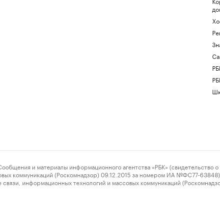
Ко
до
Хо
Ре
Зн
Са
РБ
РБ
Шк
ения и материалы информационного агентства «РБК» (свидетельство о 
овых коммуникаций (Роскомнадзор) 09.12.2015 за номером ИА №ФС77-63848) 
 связи, информационных технологий и массовых коммуникаций (Роскомнадз