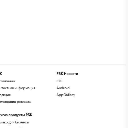
К
РБК Новости
компании
iOS
нтактная информация
Android
дакция
AppGallery
змещение рекламы
угие продукты РБК
лако для бизнеса