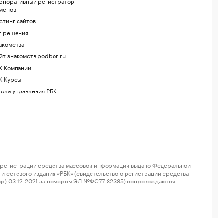
рпоративный регистратор
менов
стинг сайтов
г.решения
акомства
йт знакомств podbor.ru
К Компании
К Курсы
ола управления РБК
регистрации средства массовой информации выдано Федеральной
и сетевого издания «РБК» (свидетельство о регистрации средства
ор) 03.12.2021 за номером ЭЛ №ФС77-82385) сопровождаются