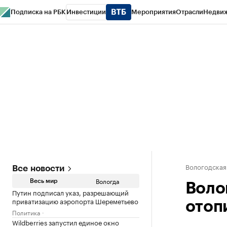
Подписка на РБК
Инвестиции
Мероприятия
Отрасли
Недви
РБК Курсы
РБК Life
Тренды
Визионеры
Национальные проекты
Горо
Газета
Спецпроекты СПб
Конференции СПб
Спецпроекты
Проверк
Вологодская
Все новости
Вологда
Весь мир
Воло
Путин подписал указ, разрешающий
приватизацию аэропорта Шереметьево
отоп
Политика
Wildberries запустил единое окно