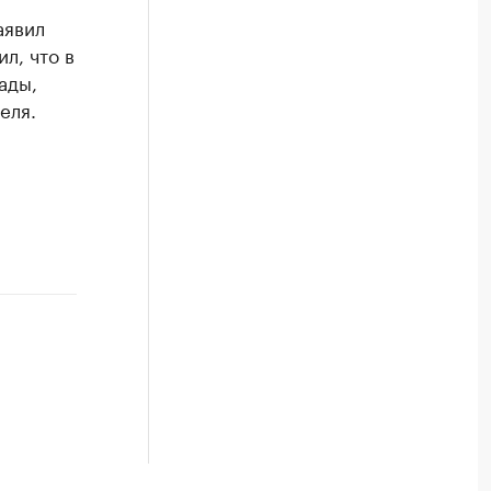
аявил
л, что в
ады,
еля.