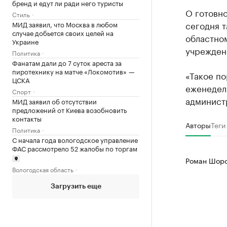
бренд и едут ли ради него туристы
О готовно
Стиль
сегодня т
МИД заявил, что Москва в любом
случае добьется своих целей на
областном
Украине
учрежден
Политика
Фанатам дали до 7 суток ареста за
пиротехнику на матче «Локомотив» —
«Такое п
ЦСКА
еженедел
Спорт
администр
МИД заявил об отсутствии
предложений от Киева возобновить
контакты
Авторы
Теги
Политика
С начала года вологодское управление
ФАС рассмотрело 52 жалобы по торгам
Роман Шоро
Вологодская область
Загрузить еще