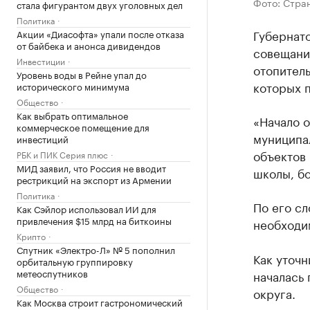
Фото: Стран
стала фигурантом двух уголовных дел
Политика
Губернат
Акции «Диасофта» упали после отказа
от байбека и анонса дивидендов
совещани
Инвестиции
отопител
Уровень воды в Рейне упал до
которых 
исторического минимума
Общество
Как выбрать оптимальное
«Начало о
коммерческое помещение для
муниципал
инвестиций
объектов 
РБК и ПИК Серия плюс
МИД заявил, что Россия не вводит
школы, бо
рестрикций на экспорт из Армении
Политика
По его с
Как Сэйлор использовал ИИ для
привлечения $15 млрд на биткоины
необходим
Крипто
Спутник «Электро-Л» № 5 пополнил
Как уточн
орбитальную группировку
метеоспутников
началась 
Общество
округа.
Как Москва строит гастрономический