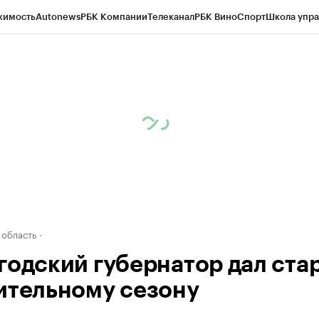
жимость
Autonews
РБК Компании
Телеканал
РБК Вино
Спорт
Школа упра
д
Стиль
Крипто
РБК Бизнес-среда
Дискуссионный клуб
Исследования
К
а контрагентов
Политика
Экономика
Бизнес
Технологии и медиа
Фина
 область
годский губернатор дал ста
ительному сезону