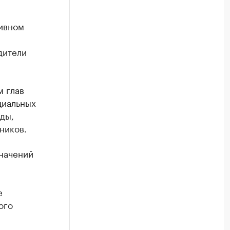
ивном
дители
м глав
циальных
ды,
ников.
начений
е
ого