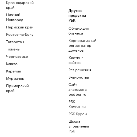
Краснодарский
край
Другие
Нижний
продукты
Новгород
РБК
Пермский край
Облако для
бизнеса
Ростов-на-Дону
Корпоративный
Татарстан
регистратор
Тюмень
доменов
Черноземье
Хостинг
сайтов
Кавказ
Рег.решения
Карелия
Знакомства
Мурманск
Сайт
Приморский
знакомств
край
podbor.ru
РБК
Компании
РБК Курсы
Школа
управления
РБК