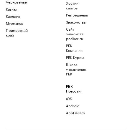
Черноземье
Хостинг
сайтов
Кавказ
Рег.решения
Карелия
Знакомства
Мурманск
Сайт
Приморский
знакомств
край
podbor.ru
РБК
Компании
РБК Курсы
Школа
управления
РБК
РБК
Новости
iOS
Android
AppGallery