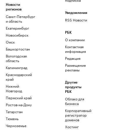
Новости
регионов
Уведомления
Санкт-Петербург
RSS Новости
и область
Екатеринбург
РБК
Новосибирск
О компании
Омск
Контактная
Башкортостан
информация
Вологодская
Редакция
область
Размещение
Калининград
рекламы
Краснодарский
край
Другие
Нижний
продукты
Новгород
РБК
Пермский край
Облако для
бизнеса
Ростов-на-Дону
Корпоративный
Татарстан
регистратор
Тюмень
доменов
Черноземье
Хостинг