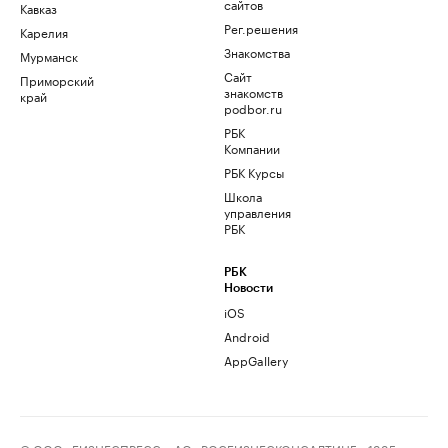
сайтов
Кавказ
Рег.решения
Карелия
Знакомства
Мурманск
Сайт
Приморский
знакомств
край
podbor.ru
РБК
Компании
РБК Курсы
Школа
управления
РБК
РБК
Новости
iOS
Android
AppGallery