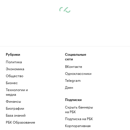
Рубрики
Социальные
сети
Политика
ВКонтакте
Экономика
Одноклассники
Общество
Telegram
Бизнес
Дзен
Технологии и
медиа
Финансы
Подписки
Скрыть баннеры
Биографии
на РБК
База знаний
Подписка на РБК
РБК Образование
Корпоративная
подписка