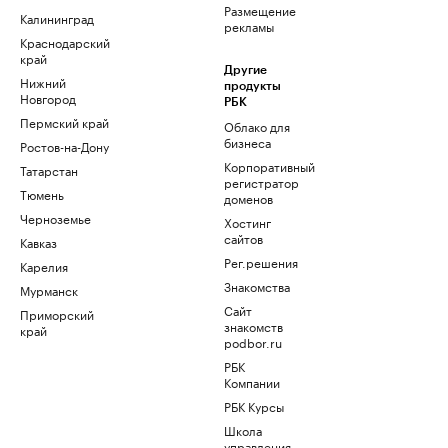
Размещение
Калининград
рекламы
Краснодарский
край
Другие
Нижний
продукты
Новгород
РБК
Пермский край
Облако для
бизнеса
Ростов-на-Дону
Корпоративный
Татарстан
регистратор
Тюмень
доменов
Черноземье
Хостинг
сайтов
Кавказ
Рег.решения
Карелия
Знакомства
Мурманск
Сайт
Приморский
знакомств
край
podbor.ru
РБК
Компании
РБК Курсы
Школа
управления